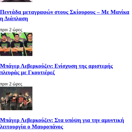
Πεντάδα μεταγραφών στους Σκίουρους – Με Μανίκα
η Διάπλαση
πριν 2 ώρες
Μπάγερ Λεβερκούζεν: Ενίσχυση της αριστερής
πλευράς με Γκουτιέρεζ
πριν 2 ώρες
Μπάγερ Λεβερκούζεν: Στα υπόψη για την αμυντική
λειτουργία ο Μαυροπάνος