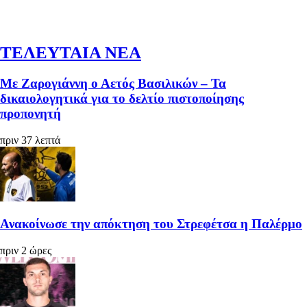
ΤΕΛΕΥΤΑΙΑ ΝΕΑ
Με Ζαρογιάννη ο Αετός Βασιλικών – Τα
δικαιολογητικά για το δελτίο πιστοποίησης
προπονητή
πριν 37 λεπτά
Ανακοίνωσε την απόκτηση του Στρεφέτσα η Παλέρμο
πριν 2 ώρες