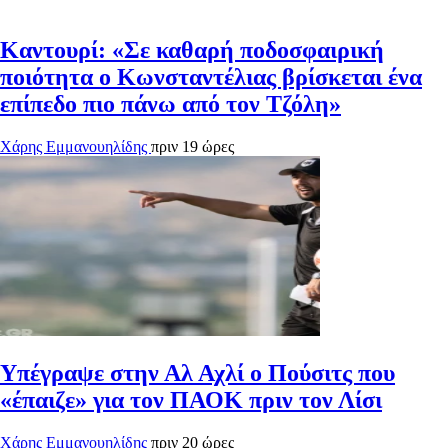
Καντουρί: «Σε καθαρή ποδοσφαιρική
ποιότητα ο Κωνσταντέλιας βρίσκεται ένα
επίπεδο πιο πάνω από τον Τζόλη»
Χάρης Εμμανουηλίδης
πριν 19 ώρες
Υπέγραψε στην Αλ Αχλί ο Πούσιτς που
«έπαιζε» για τον ΠΑΟΚ πριν τον Λίσι
Χάρης Εμμανουηλίδης
πριν 20 ώρες