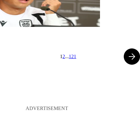
1
2
...
121