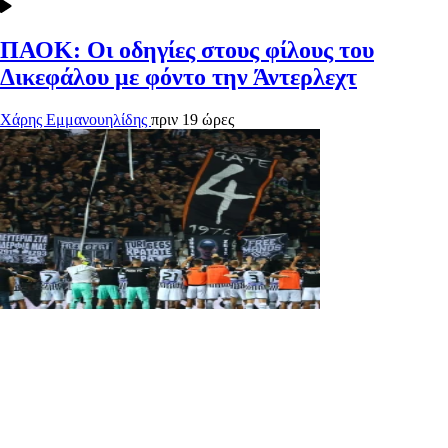
ΠΑΟΚ: Οι οδηγίες στους φίλους του
Δικεφάλου με φόντο την Άντερλεχτ
Χάρης Εμμανουηλίδης
πριν 19 ώρες