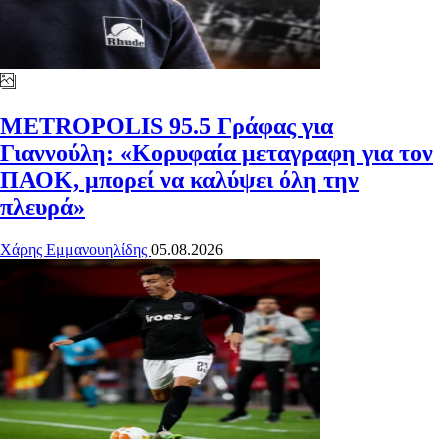
METROPOLIS 95.5
Γράφας για
Γιαννούλη: «Κορυφαία μεταγραφη για τον
ΠΑΟΚ, μπορεί να καλύψει όλη την
πλευρά»
Χάρης Εμμανουηλίδης
05.08.2026