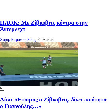
ΠΑΟΚ: Με Ζίβκοβιτς κόντρα στην
Άντερλεχτ
Χάρης Εμμανουηλίδης
05.08.2026
Λίσι: «Έτοιμος ο Ζίβκοβιτς, δίνει ποιότητα
ο Γιαννούλης…»