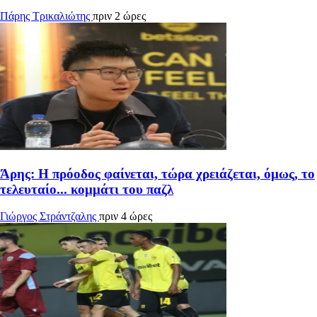
Πάρης Τρικαλιώτης
πριν 2 ώρες
Άρης: Η πρόοδος φαίνεται, τώρα χρειάζεται, όμως, το
τελευταίο... κομμάτι του παζλ
Γιώργος Στράντζαλης
πριν 4 ώρες