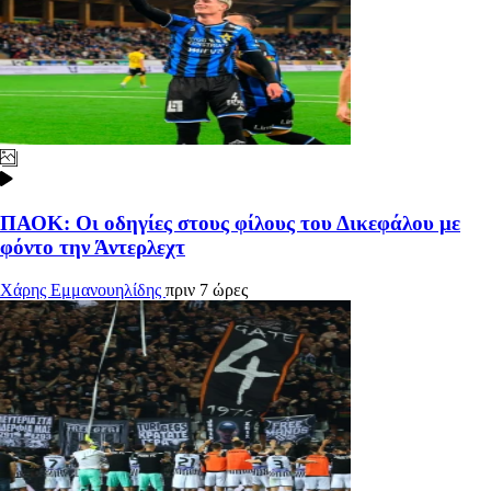
ΠΑΟΚ: Οι οδηγίες στους φίλους του Δικεφάλου με
φόντο την Άντερλεχτ
Χάρης Εμμανουηλίδης
πριν 7 ώρες