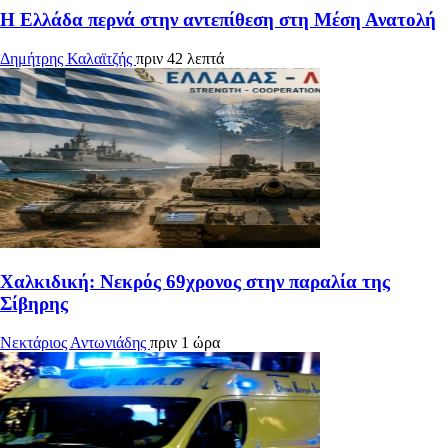
Η Ελλάδα περνά στην αντεπίθεση στη Μέση Ανατολή
Δημήτρης Καλαϊτζής
πριν 42 λεπτά
Χαλκιδική: Νεκρός 69χρονος στην παραλία της
Σίβηρης
Νεκτάριος Αντωνιάδης
πριν 1 ώρα