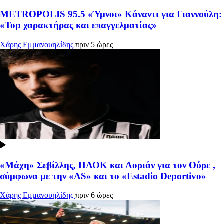
METROPOLIS 95.5
«Ύμνοι» Κάναντι για Γιαννούλη:
«Top χαρακτήρας και επαγγελματίας»
Χάρης Εμμανουηλίδης
πριν 5 ώρες
«Μάχη» Σεβίλλης, ΠΑΟΚ και Λοριάν για τον Ούρε ,
σύμφωνα με την «AS» και το «Estadio Deportivo»
Χάρης Εμμανουηλίδης
πριν 6 ώρες