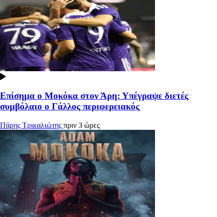
Επίσημα ο Μοκόκα στον Άρη: Υπέγραψε διετές
συμβόλαιο ο Γάλλος περιφερειακός
Πάρης Τρικαλιώτης
πριν 3 ώρες