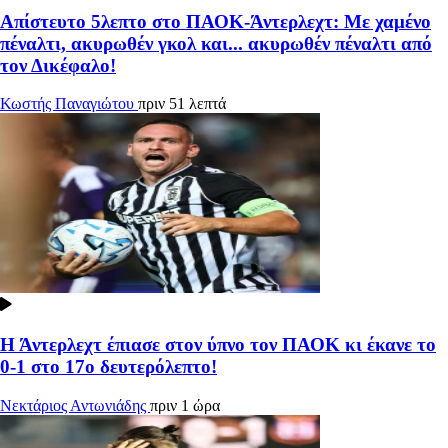
Απίστευτο 5λεπτο στο ΠΑΟΚ-Άντερλεχτ: Με χαμένο
πέναλτι, ακυρωθέν γκολ και... ακυρωθέν πέναλτι από
τον Δικέφαλο!
Κωστής Παναγιώτου
πριν 51 λεπτά
Η Άντερλεχτ έπιασε στον ύπνο τον ΠΑΟΚ κι έκανε το
0-1 στο 17ο δευτερόλεπτο!
Νεκτάριος Αντωνιάδης
πριν 1 ώρα