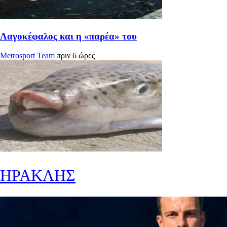
Λαγοκέφαλος και η «παρέα» του
Metrosport Team
πριν 6 ώρες
ΗΡΑΚΛΗΣ