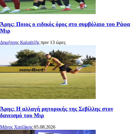
Άρης: Ποιος ο ειδικός όρος στο συμβόλαιο του Ράφα
Μιρ
Δημήτρης Καλαϊτζής
πριν 13 ώρες
Άρης: Η αλλαγή ρητορικής της Σεβίλλης στον
δανεισμό του Μιρ
Μάνος Χατζάκης
05.08.2026