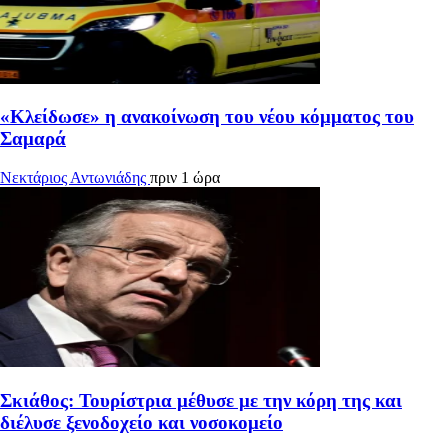
«Κλείδωσε» η ανακοίνωση του νέου κόμματος του
Σαμαρά
Νεκτάριος Αντωνιάδης
πριν 1 ώρα
Σκιάθος: Τουρίστρια μέθυσε με την κόρη της και
διέλυσε ξενοδοχείο και νοσοκομείο