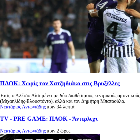
ΠΑΟΚ: Χωρίς τον Χατζηδιάκο στις Βρυξέλλες
Έτσι, ο Αλέσιο Λίσι μένει με δύο διαθέσιμους κεντρικούς αμυντικούς
(Μιχαηλίδης-Ελουστόντο), αλλά και τον Δημήτρη Μπαταούλα.
Νεκτάριος Αντωνιάδης
πριν 34 λεπτά
TV - PRE GAME: ΠΑΟΚ - Άντερλεχτ
Νεκτάριος Αντωνιάδης
πριν 2 ώρες