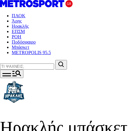
ΠΑΟΚ
Άρης
Ηρακλής
ΕΠΣΜ
ΡΟΗ
Ποδόσφαιρο
Μπάσκετ
METROPOLIS 95.5
Ηρακλής μπάσκετ