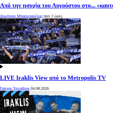
Από την ησυχία του Αυγούστου στο... «καυ
Δημήτρης Μπασμπαρέλας
πριν 2 ώρες
LIVE Iraklis View από το Metropolis TV
Γιάννης Τσερβίνης
04.08.2026