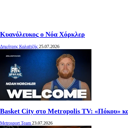
Κυανόλευκος ο Νόα Χόρκλερ
Δημήτρης Καλαϊτζής
25.07.2026
Basket City στο Metropolis TV: «Πόκου» 
Metrosport Team
23.07.2026