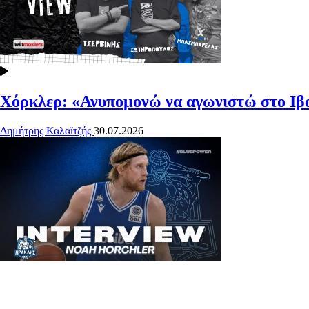
Χόρκλερ: «Ανυπομονώ να αγωνιστώ στο Ιβ
Δημήτρης Καλαϊτζής
30.07.2026