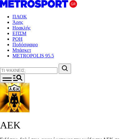
ΠΑΟΚ
Άρης
Ηρακλής
ΕΠΣΜ
ΡΟΗ
Ποδόσφαιρο
Μπάσκετ
METROPOLIS 95.5
ΑΕΚ