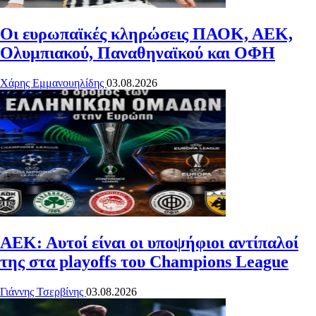
Οι ευρωπαϊκές κληρώσεις ΠΑΟΚ, ΑΕΚ,
Ολυμπιακού, Παναθηναϊκού και ΟΦΗ
Χάρης Εμμανουηλίδης
03.08.2026
AEΚ: Αυτοί είναι οι υποψήφιοι αντίπαλοί
της στα playoffs του Champions League
Γιάννης Τσερβίνης
03.08.2026