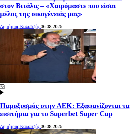
στον Βιτάλις – «Χαιρόμαστε που είσαι
μέλος της οικογένειάς μας»
Δημήτρης Καλαϊτζής
06.08.2026
Παροξυσμός στην ΑΕΚ: Εξαφανίζονται τα
εισιτήρια για το Superbet Super Cup
Δημήτρης Καλαϊτζής
06.08.2026