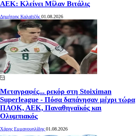
ΑΕΚ: Κλείνει Μίλαν Βιτάλις
Δημήτρης Καλαϊτζής
01.08.2026
Μεταγραφές... ρεκόρ στη Stoiximan
Superleague - Πόσα δαπάνησαν μέχρι τώρα
ΠΑΟΚ, ΑΕΚ, Παναθηναϊκός και
Ολυμπιακός
Χάρης Εμμανουηλίδης
01.08.2026