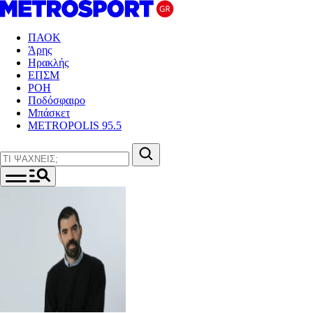
ΠΑΟΚ
Άρης
Ηρακλής
ΕΠΣΜ
ΡΟΗ
Ποδόσφαιρο
Μπάσκετ
METROPOLIS 95.5