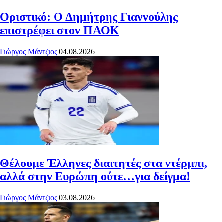
Οριστικό: Ο Δημήτρης Γιαννούλης
επιστρέφει στον ΠΑΟΚ
Γιώργος Μάντζιος
04.08.2026
Θέλουμε Έλληνες διαιτητές στα ντέρμπι,
αλλά στην Ευρώπη ούτε…για δείγμα!
Γιώργος Μάντζιος
03.08.2026