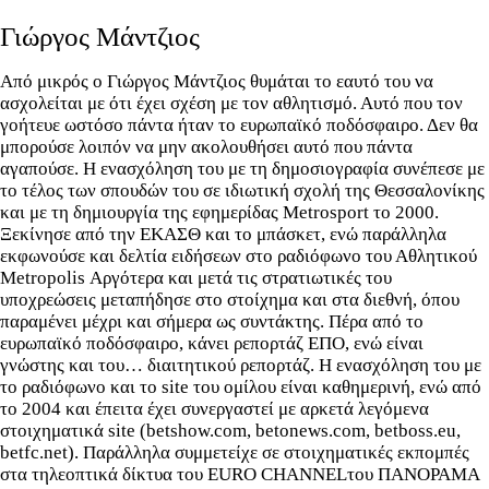
Γιώργος Μάντζιος
Από μικρός ο Γιώργος Μάντζιος θυμάται το εαυτό του να
ασχολείται με ότι έχει σχέση με τον αθλητισμό. Αυτό που τον
γοήτευε ωστόσο πάντα ήταν το ευρωπαϊκό ποδόσφαιρο. Δεν θα
μπορούσε λοιπόν να μην ακολουθήσει αυτό που πάντα
αγαπούσε. Η ενασχόληση του με τη δημοσιογραφία συνέπεσε με
το τέλος των σπουδών του σε ιδιωτική σχολή της Θεσσαλονίκης
και με τη δημιουργία της εφημερίδας Metrosport το 2000.
Ξεκίνησε από την ΕΚΑΣΘ και το μπάσκετ, ενώ παράλληλα
εκφωνούσε και δελτία ειδήσεων στο ραδιόφωνο του Αθλητικού
Metropolis Αργότερα και μετά τις στρατιωτικές του
υποχρεώσεις μεταπήδησε στο στοίχημα και στα διεθνή, όπου
παραμένει μέχρι και σήμερα ως συντάκτης. Πέρα από το
ευρωπαϊκό ποδόσφαιρο, κάνει ρεπορτάζ ΕΠΟ, ενώ είναι
γνώστης και του… διαιτητικού ρεπορτάζ. Η ενασχόληση του με
το ραδιόφωνο και το site του ομίλου είναι καθημερινή, ενώ από
το 2004 και έπειτα έχει συνεργαστεί με αρκετά λεγόμενα
στοιχηματικά site (betshow.com, betonews.com, betboss.eu,
betfc.net). Παράλληλα συμμετείχε σε στοιχηματικές εκπομπές
στα τηλεοπτικά δίκτυα του EURO CHANNELτου ΠΑΝΟΡΑΜΑ