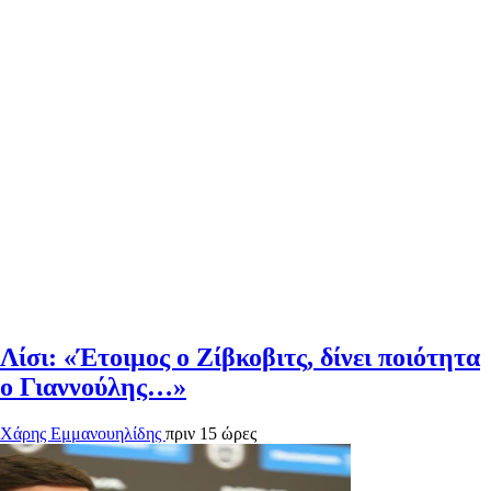
Λίσι: «Έτοιμος ο Ζίβκοβιτς, δίνει ποιότητα
ο Γιαννούλης…»
Χάρης Εμμανουηλίδης
πριν 15 ώρες