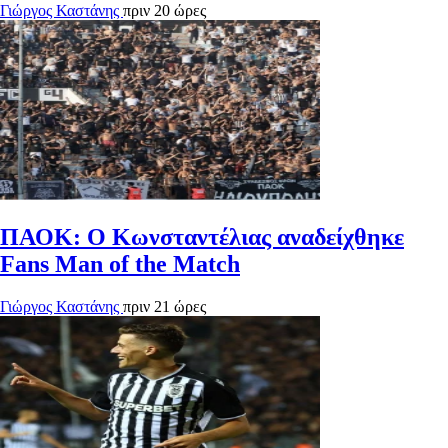
Γιώργος Καστάνης
πριν 20 ώρες
ΠΑΟΚ: Ο Κωνσταντέλιας αναδείχθηκε
Fans Man of the Match
Γιώργος Καστάνης
πριν 21 ώρες