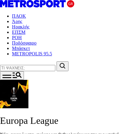
ΠΑΟΚ
Άρης
Ηρακλής
ΕΠΣΜ
ΡΟΗ
Ποδόσφαιρο
Μπάσκετ
METROPOLIS 95.5
Europa League