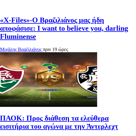
«X-Files»-Ο Βραζιλιάνος μας ήδη
αποφάσισε: I want to believe you, darling
Fluminense
Μιχάλης Βραζιλιάνος
πριν 19 ώρες
ΠΑΟΚ: Προς διάθεση τα ελεύθερα
εισιτήρια του αγώνα με την Άντερλεχτ