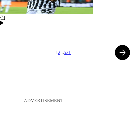
1
2
...
531