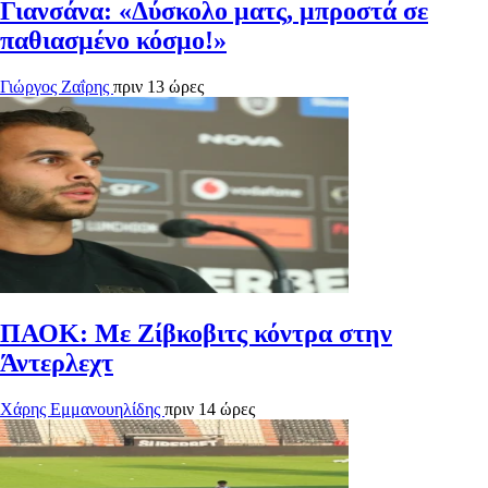
Γιανσάνα: «Δύσκολο ματς, μπροστά σε
παθιασμένο κόσμο!»
Γιώργος Ζαΐρης
πριν 13 ώρες
ΠΑΟΚ: Με Ζίβκοβιτς κόντρα στην
Άντερλεχτ
Χάρης Εμμανουηλίδης
πριν 14 ώρες