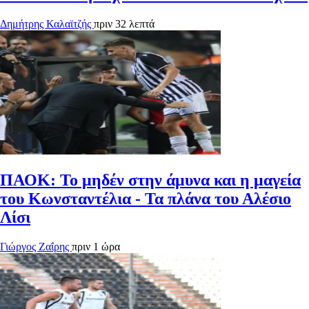
Δημήτρης Καλαϊτζής
πριν 32 λεπτά
ΠΑΟΚ: Το μηδέν στην άμυνα και η μαγεία
του Κωνσταντέλια - Τα πλάνα του Αλέσιο
Λίσι
Γιώργος Ζαΐρης
πριν 1 ώρα