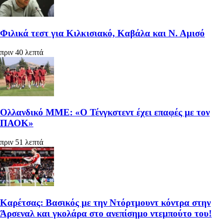
Φιλικά τεστ για Κιλκισιακό, Καβάλα και Ν. Αμισό
πριν 40 λεπτά
Ολλανδικό ΜΜΕ: «Ο Τένγκστεντ έχει επαφές με τον
ΠΑΟΚ»
πριν 51 λεπτά
Καρέτσας: Βασικός με την Ντόρτμουντ κόντρα στην
Άρσεναλ και γκολάρα στο ανεπίσημο ντεμπούτο του!