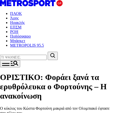
ΠΑΟΚ
Άρης
Ηρακλής
ΕΠΣΜ
ΡΟΗ
Ποδόσφαιρο
Μπάσκετ
METROPOLIS 95.5
ΟΡΙΣΤΙΚΟ: Φοράει ξανά τα
ερυθρόλευκα ο Φορτούνης – Η
ανακοίνωση
Ο κύκλος του Κώστα Φορτούνη μακριά από τον Ολυμπιακό έφτασε
στο τέλος του