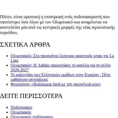
Πλέον, είναι οριστική η επιστροφή ενός ποδοσφαιριστή που
ταυτίστηκε όσο λίγοι με τον Ολυμπιακό και αναμένεται να
αποτελέσει μία από τις κεντρικές μορφές της νέας αγωνιστικής
περιόδου.
ΣΧΕΤΙΚΑ ΑΡΘΡΑ
Ολυμπιακός: Στο προσκήνιο έμπειρος αριστερός μπακ της La
Liga
Ολυμπιακός: Η Adidas παρουσίασε τη φανέλα για τη σεζόν
2026-2027
Το καλεντάρι των Ελληνικών ομάδων στην Ευρώπη - Πότε
μαθαίνουν αντιπάλους
Φορτούνης: «Βρίσκομαι ξανά με την οικογένειά μου»
ΔΕΙΤΕ ΠΕΡΙΣΣΟΤΕΡΑ
Ποδόσφαιρο
Ολυμπιακός
Ολυμπιακός ποδόσφαιρο