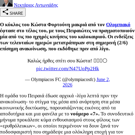
Νεκτάριος Αντωνιάδης
SHARE
Ο κύκλος του Κώστα Φορτούνη μακριά από τον
Ολυμπιακό
έφτασε στο τέλος του, με τους Πειραιώτες να πραγματοποιούν
μία από τις πιο ηχηρές κινήσεις του καλοκαιριού. Οι ενδείξεις
των τελευταίων ημερών μετατράπηκαν στη σημερινή (2/6)
επίσημη ανακοίνωση, που εκδόθηκε πριν από λίγο.
Καλώς ήρθες σπίτι σου Κώστα! ✍🏻🔴⚪️
pic.twitter.com/N47UoPp2Hk
— Olympiacos FC (@olympiacosfc)
June 2,
2026
Η ομάδα του Πειραιά έδωσε αρχικά -λίγα λεπτά πριν την
ανακοίνωση- το στίγμα της μέσα από ανάρτηση στα μέσα
κοινωνικής δικτύωσης, παρουσιάζοντας εικόνες από τα
αποδυτήρια και μια φανέλα με το
νούμερο «7».
Το συνοδευτικό
μήνυμα προκάλεσε κύμα ενθουσιασμού στους φίλους των
«ερυθρόλευκων», οι οποίοι περιμένουν να δουν ξανά τον
ποδοσφαιριστή που σημάδεψε μια ολόκληρη εποχή για τον