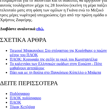
ετοιμάζονται για το Μουντιάλ και οι διακοπές θα αργήσουν για
αυτούς τουλάχιστον μέχρι τις 28 Ιουνίου (εκείνη τη μέρα παίζει
τελευταίο ματς στη φάση των ομίλων η Γκάνα ενώ το Μεξικό
τρεις μέρες νωρίτερα) υποχρεώσεις έχει από την πρώτη ομάδα ο
Χρήστος Ζαφείρης.
Διαβάστε αναλυτικά
εδώ.
ΣΧΕΤΙΚΑ ΑΡΘΡΑ
Τιεμουέ Μπακαγιόκο: Στο στόχαστρο της Κορίνθιανς ο πρώην
μέσος του ΠΑΟΚ
ΠΑΟΚ: Κορυφαίο της σεζόν το γκολ του Κωνσταντέλια
Το καλεντάρι των Ελληνικών ομάδων στην Ευρώπη - Πότε
μαθαίνουν αντιπάλους
Πάει και με τη βούλα στο Παγκόσμιο Κύπελλο ο Μπάμπα
ΔΕΙΤΕ ΠΕΡΙΣΣΟΤΕΡΑ
Ποδόσφαιρο
ΠΑΟΚ ποδόσφαιρο
ΠΑΟΚ
Τόμας Κετζιόρα