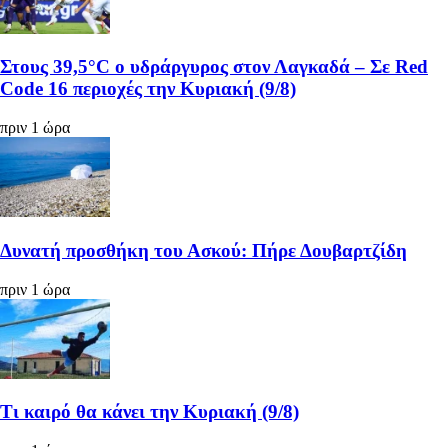
Στους 39,5°C ο υδράργυρος στον Λαγκαδά – Σε Red
Code 16 περιοχές την Κυριακή (9/8)
πριν 1 ώρα
Δυνατή προσθήκη του Ασκού: Πήρε Δουβαρτζίδη
πριν 1 ώρα
Τι καιρό θα κάνει την Κυριακή (9/8)