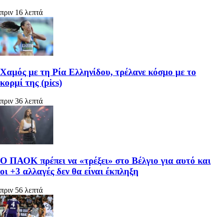
πριν 16 λεπτά
Χαμός με τη Ρία Ελληνίδου, τρέλανε κόσμο με το
κορμί της (pics)
πριν 36 λεπτά
Ο ΠΑΟΚ πρέπει να «τρέξει» στο Βέλγιο για αυτό και
οι +3 αλλαγές δεν θα είναι έκπληξη
πριν 56 λεπτά