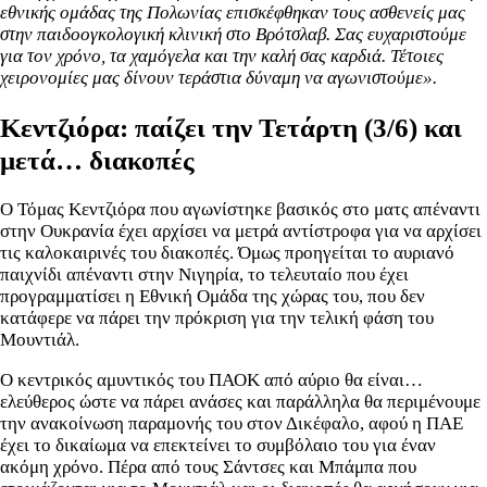
εθνικής ομάδας της Πολωνίας επισκέφθηκαν τους ασθενείς μας
στην παιδοογκολογική κλινική στο Βρότσλαβ. Σας ευχαριστούμε
για τον χρόνο, τα χαμόγελα και την καλή σας καρδιά. Τέτοιες
χειρονομίες μας δίνουν τεράστια δύναμη να αγωνιστούμε».
Κεντζιόρα: παίζει την Τετάρτη (3/6) και
μετά… διακοπές
Ο Τόμας Κεντζιόρα που αγωνίστηκε βασικός στο ματς απέναντι
στην Ουκρανία έχει αρχίσει να μετρά αντίστροφα για να αρχίσει
τις καλοκαιρινές του διακοπές. Όμως προηγείται το αυριανό
παιχνίδι απέναντι στην Νιγηρία, το τελευταίο που έχει
προγραμματίσει η Εθνική Ομάδα της χώρας του, που δεν
κατάφερε να πάρει την πρόκριση για την τελική φάση του
Μουντιάλ.
Ο κεντρικός αμυντικός του ΠΑΟΚ από αύριο θα είναι…
ελεύθερος ώστε να πάρει ανάσες και παράλληλα θα περιμένουμε
την ανακοίνωση παραμονής του στον Δικέφαλο, αφού η ΠΑΕ
έχει το δικαίωμα να επεκτείνει το συμβόλαιο του για έναν
ακόμη χρόνο. Πέρα από τους Σάντσες και Μπάμπα που