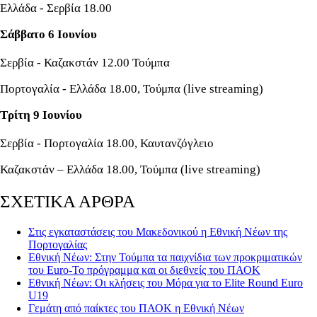
Ελλάδα - Σερβία 18.00
Σάββατο 6 Ιουνίου
Σερβία - Καζακστάν 12.00 Τούμπα
Πορτογαλία - Ελλάδα 18.00, Τούμπα (live streaming)
Τρίτη 9 Ιουνίου
Σερβία - Πορτογαλία 18.00, Καυτανζόγλειο
Καζακστάν – Ελλάδα 18.00, Τούμπα (live streaming)
ΣΧΕΤΙΚΑ ΑΡΘΡΑ
Στις εγκαταστάσεις του Μακεδονικού η Εθνική Νέων της
Πορτογαλίας
Εθνική Νέων: Στην Τούμπα τα παιχνίδια των προκριματικών
του Euro-Το πρόγραμμα και οι διεθνείς του ΠΑΟΚ
Εθνική Νέων: Οι κλήσεις του Μόρα για το Elite Round Euro
U19
Γεμάτη από παίκτες του ΠΑΟΚ η Εθνική Νέων