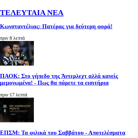
ΤΕΛΕΥΤΑΙΑ ΝΕΑ
Κωνσταντέλιας: Πατέρας για δεύτερη φορά!
πριν 8 λεπτά
ΠΑΟΚ: Στο γήπεδο της Άντερλεχτ αλλά κανείς
μεμονωμένα! - Πως θα πάρετε τα εισιτήρια
πριν 17 λεπτά
ΕΠΣΜ: Τα φιλικά του Σαββάτου - Αποτελέσματα