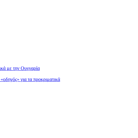
κά με την Ουγγαρία
«οδηγός» για τα προκριματικά