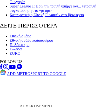
Ουγγαρία
Super League 1: Πριν την τριπλή υπήρχε και... τετραπλή
συγκατοίκηση στο «ρετιρέ»
Καταιγιστική η Εθνική Γυναικών στο Ιβανώφειο
ΔΕΙΤΕ ΠΕΡΙΣΣΟΤΕΡΑ
Εθνική ομάδα
Εθνική ομάδα ποδοσφαίρου
Ποδόσφαιρο
Ελλάδα
EURO
FOLLOW US
ADD METROSPORT TO GOOGLE