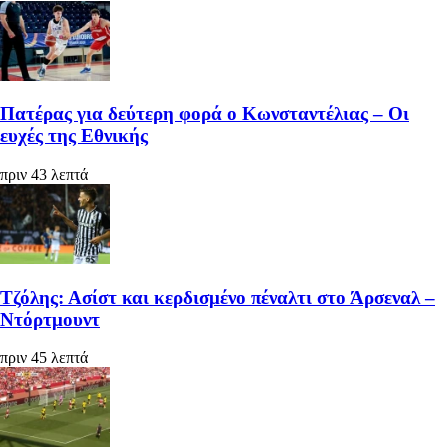
Πατέρας για δεύτερη φορά ο Κωνσταντέλιας – Οι
ευχές της Εθνικής
πριν 43 λεπτά
Τζόλης: Ασίστ και κερδισμένο πέναλτι στο Άρσεναλ –
Ντόρτμουντ
πριν 45 λεπτά