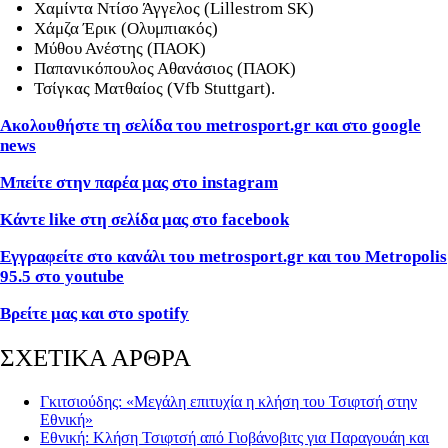
Χαμίντα Ντίσο Άγγελος (Lillestrom SK)
Χάμζα Έρικ (Ολυμπιακός)
Μύθου Ανέστης (ΠΑΟΚ)
Παπανικόπουλος Αθανάσιος (ΠΑΟΚ)
Τσίγκας Ματθαίος (Vfb Stuttgart).
Ακολουθήστε τη σελίδα του metrosport
.gr
και στο google
news
Μπείτε στην παρέα μας στο instagram
Κάντε like
στη σελίδα μας στο facebook
Εγγραφείτε στο κανάλι του metrosport
.gr
και του Metropolis
95.5 στο youtube
Βρείτε μας και στο spotify
ΣΧΕΤΙΚΑ ΑΡΘΡΑ
Γκιτσιούδης : «Μεγάλη επιτυχία η κλήση του Τσιφτσή στην
Εθνική»
Εθνική: Κλήση Τσιφτσή από Γιοβάνοβιτς για Παραγουάη και