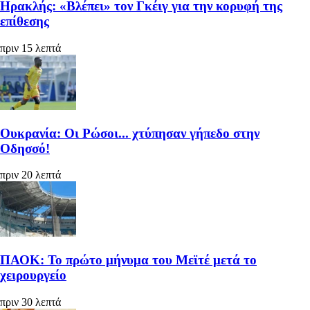
Ηρακλής: «Βλέπει» τον Γκέιγ για την κορυφή της
επίθεσης
πριν 15 λεπτά
Ουκρανία: Οι Ρώσοι... χτύπησαν γήπεδο στην
Οδησσό!
πριν 20 λεπτά
ΠΑΟΚ: Το πρώτο μήνυμα του Μεϊτέ μετά το
χειρουργείο
πριν 30 λεπτά