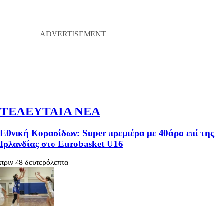
ΤΕΛΕΥΤΑΙΑ ΝΕΑ
Εθνική Κορασίδων: Super πρεμιέρα με 40άρα επί της
Ιρλανδίας στο Eurobasket U16
πριν 48 δευτερόλεπτα