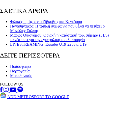
ΣΧΕΤΙΚΑ ΑΡΘΡΑ
Φιλικές... μάχες για Ζίβκοβιτς και Κεντζιόρα
Παναθηναϊκός: Η τριπλή συμφωνία που θέλει να πετύχει ο
Μανώλης Σιώπης
Μάριος Οικονόμου: Οριακή η κατάστασή του, σήμερα (31/5)
τα νέα τεστ για την εγκεφαλική του λειτουργία
LIVESTREAMING: Ελλάδα U19-Σερβία U19
ΔΕΙΤΕ ΠΕΡΙΣΣΟΤΕΡΑ
Ποδόσφαιρο
Πορτογαλία
Μακεδονικός
FOLLOW US
ADD METROSPORT TO GOOGLE