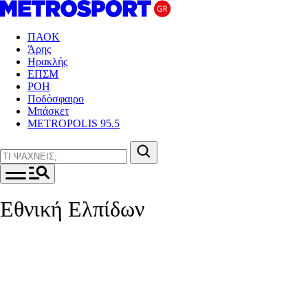
ΠΑΟΚ
Άρης
Ηρακλής
ΕΠΣΜ
ΡΟΗ
Ποδόσφαιρο
Μπάσκετ
METROPOLIS 95.5
Εθνική Ελπίδων