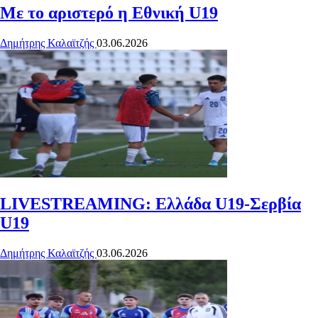
Με το αριστερό η Εθνική U19
Δημήτρης Καλαϊτζής
03.06.2026
LIVESTREAMING: Ελλάδα U19-Σερβία
U19
Δημήτρης Καλαϊτζής
03.06.2026