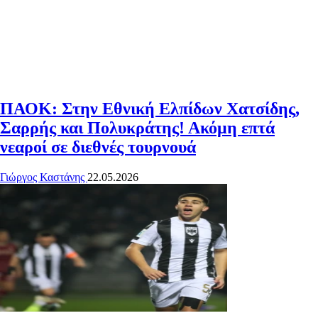
ΠΑΟΚ: Στην Εθνική Ελπίδων Χατσίδης,
Σαρρής και Πολυκράτης! Ακόμη επτά
νεαροί σε διεθνές τουρνουά
Γιώργος Καστάνης
22.05.2026