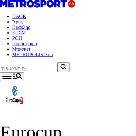
ΠΑΟΚ
Άρης
Ηρακλής
ΕΠΣΜ
ΡΟΗ
Ποδόσφαιρο
Μπάσκετ
METROPOLIS 95.5
Eurocup