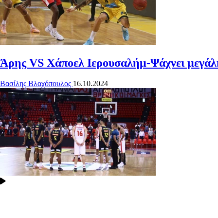
Άρης VS Χάποελ Ιερουσαλήμ-Ψάχνει μεγάλη
Βασίλης Βλαχόπουλος
16.10.2024