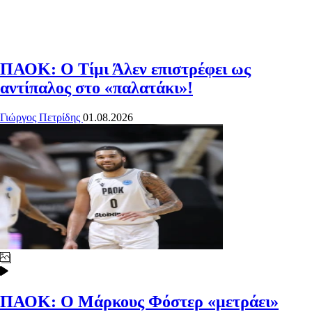
ΠΑΟΚ: Ο Τίμι Άλεν επιστρέφει ως
αντίπαλος στο «παλατάκι»!
Γιώργος Πετρίδης
01.08.2026
ΠΑΟΚ: Ο Μάρκους Φόστερ «μετράει»