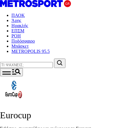
ΠΑΟΚ
Άρης
Ηρακλής
ΕΠΣΜ
ΡΟΗ
Ποδόσφαιρο
Μπάσκετ
METROPOLIS 95.5
Eurocup