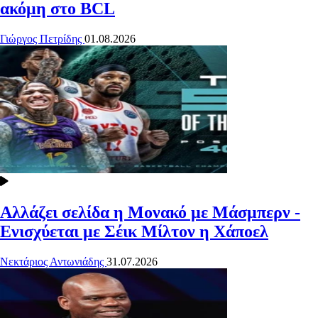
ακόμη στο BCL
Γιώργος Πετρίδης
01.08.2026
Αλλάζει σελίδα η Μονακό με Μάσμπερν -
Ενισχύεται με Σέικ Μίλτον η Χάποελ
Νεκτάριος Αντωνιάδης
31.07.2026