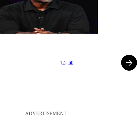
1
2
...
60