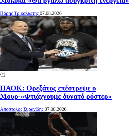
Μοκόκα-«Θα βγάλω ασύγκριτη ενέργεια»
Πάρης Τρικαλιώτης
07.08.2026
ΠΑΟΚ: Ορεξάτος επέστρεψε ο
Μουρ-«Φτιάχνουμε δυνατό ρόστερ»
Αποστολος Συρανίδης
07.08.2026