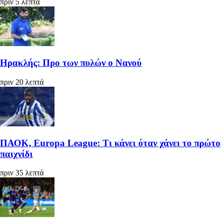
πριν 5 λεπτά
Ηρακλής: Προ των πυλών ο Νανού
πριν 20 λεπτά
ΠΑΟΚ, Europa League: Τι κάνει όταν χάνει το πρώτο
παιχνίδι
πριν 35 λεπτά