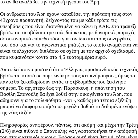
το αν θα αναλάβει την τεχνική ηγεσία του Άρη.
Οι άνθρωποι του Άρη έχουν καταθέσει την πρότασή τους στον
43χρονο προπονητή, δείχνοντάς του με κάθε τρόπο τις
υπερβάσεις που είναι διατεθειμένη να κάνει η ΚΑΕ. Στο τραπέζι
βρίσκεται συμβόλαιο τριετούς διάρκειας, με δυναμικές παροχές
σε οικονομικό επίπεδο τόσο για τον ίδιο και τους συνεργάτες
του, όσο και για το αγωνιστικό μπάτζετ, το οποίο αναμένεται να
είναι τουλάχιστον διπλάσιο σε σχέση με τον αρχικό σχεδιασμό,
που κυμαινόταν κοντά στα 4,5 εκατομμύρια ευρώ.
Αποτελεί κοινό μυστικό ότι ο Έλληνας ομοσπονδιακός τεχνικός
βρίσκεται κοντά σε συμφωνία με τους κιτρινόμαυρους, όμως τα
πάντα θα ξεκαθαρίσουν εντός της εβδομάδας που ξεκίνησε
σήμερα. Το αργότερο έως την Παρασκευή, η απάντηση του
Βασίλη Σπανούλη θα έχει δοθεί στην οικογένεια του Άρη, που
αδημονεί για το πολυπόθητο «ναι», καθώς μια τέτοια εξέλιξη
μπορεί να διαφοροποιήσει σε μεγάλο βαθμό τα δεδομένα ενόψει
της νέας σεζόν.
Πληροφορίες αναφέρουν, πάντως, ότι ακόμη και μέχρι την Τρίτη
(2/6) είναι πιθανό ο Σπανούλης να γνωστοποιήσει την απόφασή
του στους κιτρινόμαυρους. Εφόσον αυτή είναι θετική, τότε μέχρι