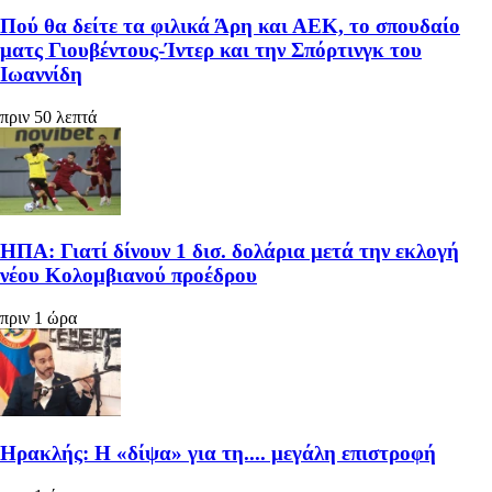
Πού θα δείτε τα φιλικά Άρη και ΑΕΚ, το σπουδαίο
ματς Γιουβέντους-Ίντερ και την Σπόρτινγκ του
Ιωαννίδη
πριν 50 λεπτά
ΗΠΑ: Γιατί δίνουν 1 δισ. δολάρια μετά την εκλογή
νέου Κολομβιανού προέδρου
πριν 1 ώρα
Ηρακλής: Η «δίψα» για τη.... μεγάλη επιστροφή