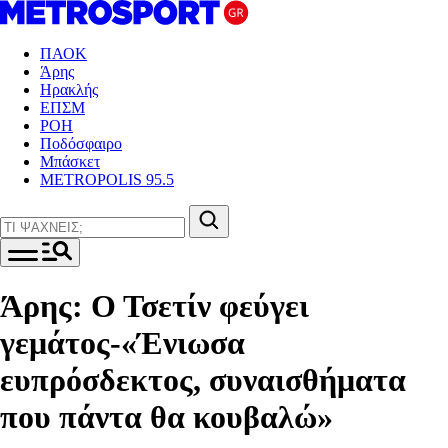
ΠΑΟΚ
Άρης
Ηρακλής
ΕΠΣΜ
ΡΟΗ
Ποδόσφαιρο
Μπάσκετ
METROPOLIS 95.5
Άρης: Ο Τσετίν φεύγει
γεμάτος-«Ένιωσα
ευπρόσδεκτος, συναισθήματα
που πάντα θα κουβαλώ»