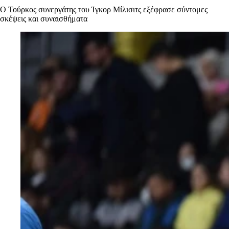
Ο Τούρκος συνεργάτης του Ίγκορ Μίλισιτς εξέφρασε σύντομες
σκέψεις και συναισθήματα