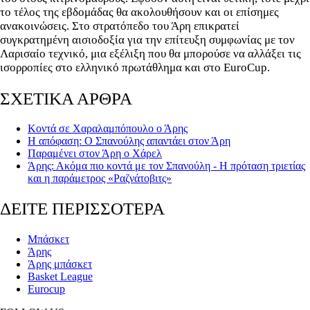
το τέλος της εβδομάδας θα ακολουθήσουν και οι επίσημες
ανακοινώσεις. Στο στρατόπεδο του Άρη επικρατεί
συγκρατημένη αισιοδοξία για την επίτευξη συμφωνίας με τον
Λαρισαίο τεχνικό, μια εξέλιξη που θα μπορούσε να αλλάξει τις
ισορροπίες στο ελληνικό πρωτάθλημα και στο EuroCup.
ΣΧΕΤΙΚΑ ΑΡΘΡΑ
Κοντά σε Χαραλαμπόπουλο ο Άρης
Η απόφαση: Ο Σπανούλης απαντάει στον Άρη
Παραμένει στον Άρη ο Χάρελ
Άρης: Ακόμα πιο κοντά με τον Σπανούλη - Η πρόταση τριετίας
και η παράμετρος «Ραζνάτοβιτς»
ΔΕΙΤΕ ΠΕΡΙΣΣΟΤΕΡΑ
Μπάσκετ
Άρης
Άρης μπάσκετ
Basket League
Eurocup