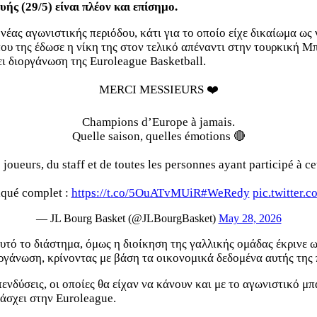
ής (29/5) είναι πλέον και επίσημο.
ας αγωνιστικής περιόδου, κάτι για το οποίο είχε δικαίωμα ως 
που της έδωσε η νίκη της στον τελικό απέναντι στην τουρκική 
ει διοργάνωση της Euroleague Basketball.
MERCI MESSIEURS ❤️
Champions d’Europe à jamais.
Quelle saison, quelles émotions 🔴
joueurs, du staff et de toutes les personnes ayant participé à ce
qué complet :
https://t.co/5OuATvMUiR
#WeRedy
pic.twitter
— JL Bourg Basket (@JLBourgBasket)
May 28, 2026
υτό το διάστημα, όμως η διοίκηση της γαλλικής ομάδας έκρινε ω
ργάνωση, κρίνοντας με βάση τα οικονομικά δεδομένα αυτής της
νδύσεις, οι οποίες θα είχαν να κάνουν και με το αγωνιστικό μπ
τάσχει στην Euroleague.