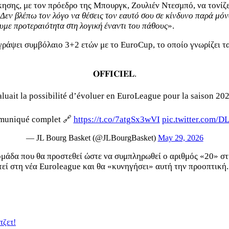
ησης, με τον πρόεδρο της Μπουργκ, Ζουλιέν Ντεσμπό, να τονίζε
; Δεν βλέπω τον λόγο να θέσεις τον εαυτό σου σε κίνδυνο παρά μόν
με προτεραιότητα στη λογική έναντι του πάθους
».
ράψει συμβόλαιο 3+2 ετών με το EuroCup, το οποίο γνωρίζει τα
𝐎𝐅𝐅𝐈𝐂𝐈𝐄𝐋.
aluait la possibilité d’évoluer en EuroLeague pour la saison 
mmuniqué complet 🔗
https://t.co/7atgSx3wVI
pic.twitter.com
— JL Bourg Basket (@JLBourgBasket)
May 29, 2026
ομάδα που θα προστεθεί ώστε να συμπληρωθεί ο αριθμός «20» στ
τεί στη νέα Euroleague και θα «κυνηγήσει» αυτή την προοπτική.
τζετ!