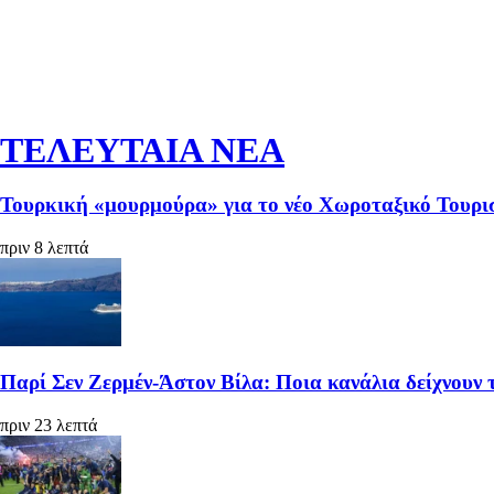
ΤΕΛΕΥΤΑΙΑ ΝΕΑ
Τουρκική «μουρμούρα» για το νέο Χωροταξικό Τουρι
πριν 8 λεπτά
Παρί Σεν Ζερμέν-Άστον Βίλα: Ποια κανάλια δείχνουν 
πριν 23 λεπτά