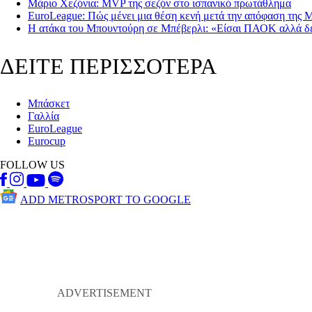
Μάριο Χεζόνια: MVP της σεζόν στο ισπανικό πρωτάθλημα
EuroLeague: Πώς μένει μια θέση κενή μετά την απόφαση της 
Η ατάκα του Μπουντούρη σε Μπέβερλι: «Είσαι ΠΑΟΚ αλλά δε
ΔΕΙΤΕ ΠΕΡΙΣΣΟΤΕΡΑ
Μπάσκετ
Γαλλία
EuroLeague
Eurocup
FOLLOW US
ADD METROSPORT TO GOOGLE