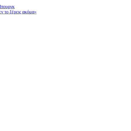
Μπουργκ
ν το ξέρεις ακόμα»