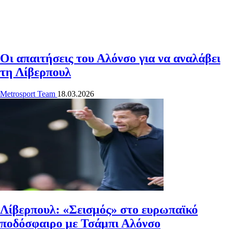
Οι απαιτήσεις του Αλόνσο για να αναλάβει
τη Λίβερπουλ
Metrosport Team
18.03.2026
Λίβερπουλ: «Σεισμός» στο ευρωπαϊκό
ποδόσφαιρο με Τσάμπι Αλόνσο