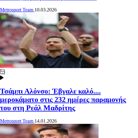
Metrosport Team
10.03.2026
Τσάμπι Αλόνσο: Έβγαλε καλό....
μεροκάματο στις 232 ημέρες παραμονής
του στη Ρεάλ Μαδρίτης
Metrosport Team
14.01.2026