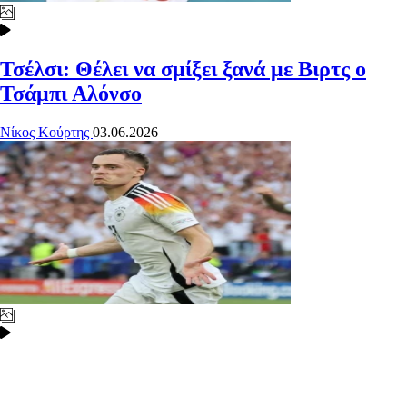
Τσέλσι: Θέλει να σμίξει ξανά με Βιρτς ο
Τσάμπι Αλόνσο
Νίκος Κούρτης
03.06.2026