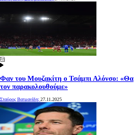
Φαν του Μουζακίτη ο Τσάμπι Αλόνσο: «Θα
τον παρακολουθούμε»
Σταύρος Βατμανίδη;
27.11.2025