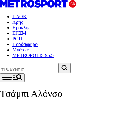
ΠΑΟΚ
Άρης
Ηρακλής
ΕΠΣΜ
ΡΟΗ
Ποδόσφαιρο
Μπάσκετ
METROPOLIS 95.5
Τσάμπι Αλόνσο