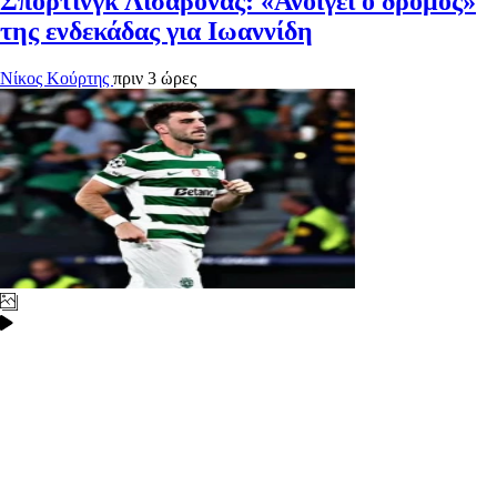
Σπόρτινγκ Λισαβόνας: «Ανοίγει ο δρόμος»
της ενδεκάδας για Ιωαννίδη
Νίκος Κούρτης
πριν 3 ώρες