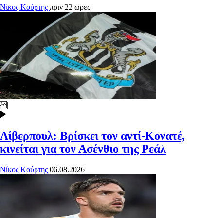
Νίκος Κούρτης
πριν 22 ώρες
Λίβερπουλ: Βρίσκει τον αντί-Κονατέ,
κινείται για τον Ασένθιο της Ρεάλ
Νίκος Κούρτης
06.08.2026