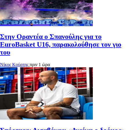
Στην Οραντέα ο Σπανούλης για το
EuroBasket U16, παρακολούθησε τον γιο
του
Νίκος Κούρτης
πριν 1 ώρα