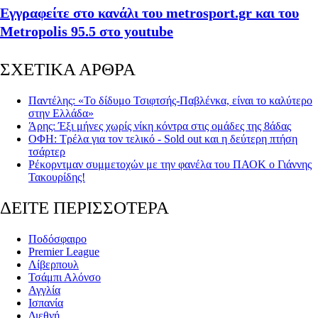
Εγγραφείτε στο κανάλι του metrosport.gr και του
Metropolis 95.5 στο youtube
ΣΧΕΤΙΚΑ ΑΡΘΡΑ
Παντέλης: «Το δίδυμο Τσιφτσής-Παβλένκα, είναι το καλύτερο
στην Ελλάδα»
Άρης: Έξι μήνες χωρίς νίκη κόντρα στις ομάδες της 8άδας
ΟΦΗ: Τρέλα για τον τελικό - Sold out και η δεύτερη πτήση
τσάρτερ
Ρέκορντμαν συμμετοχών με την φανέλα του ΠΑΟΚ ο Γιάννης
Τακουρίδης!
ΔΕΙΤΕ ΠΕΡΙΣΣΟΤΕΡΑ
Ποδόσφαιρο
Premier League
Λίβερπουλ
Τσάμπι Αλόνσο
Αγγλία
Ισπανία
Διεθνή