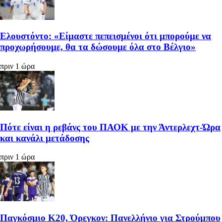
Ελουστόντο: «Είμαστε πεπεισμένοι ότι μπορούμε να
προχωρήσουμε, θα τα δώσουμε όλα στο Βέλγιο»
πριν 1 ώρα
Πότε είναι η ρεβάνς του ΠΑΟΚ με την Άντερλεχτ-Ώρα
και κανάλι μετάδοσης
πριν 1 ώρα
Παγκόσμιο Κ20, Όρεγκον: Πανελλήνιο για Στρούμπου