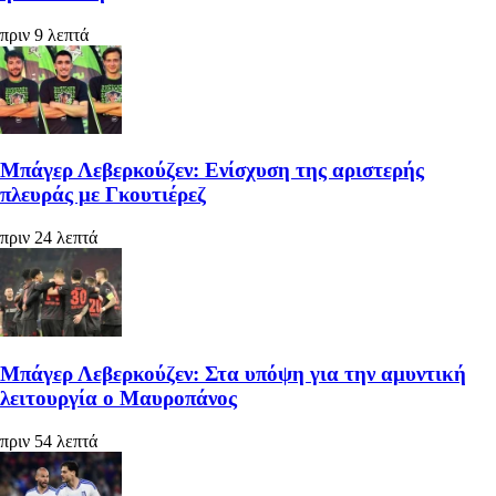
πριν 9 λεπτά
Μπάγερ Λεβερκούζεν: Ενίσχυση της αριστερής
πλευράς με Γκουτιέρεζ
πριν 24 λεπτά
Μπάγερ Λεβερκούζεν: Στα υπόψη για την αμυντική
λειτουργία ο Μαυροπάνος
πριν 54 λεπτά