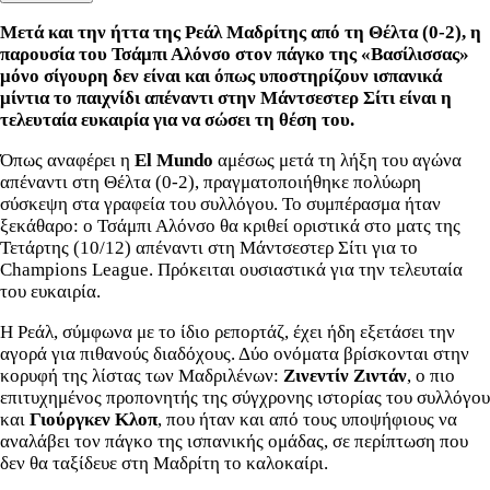
Μετά και την ήττα της Ρεάλ Μαδρίτης από τη Θέλτα (0-2), η
παρουσία του Τσάμπι Αλόνσο στον πάγκο της «Βασίλισσας»
μόνο σίγουρη δεν είναι και όπως υποστηρίζουν ισπανικά
μίντια το παιχνίδι απέναντι στην Μάντσεστερ Σίτι είναι η
τελευταία ευκαιρία για να σώσει τη θέση του.
Όπως αναφέρει η
El Mundo
αμέσως μετά τη λήξη του αγώνα
απέναντι στη Θέλτα (0-2), πραγματοποιήθηκε πολύωρη
σύσκεψη στα γραφεία του συλλόγου. Το συμπέρασμα ήταν
ξεκάθαρο: ο Τσάμπι Αλόνσο θα κριθεί οριστικά στο ματς της
Τετάρτης (10/12) απέναντι στη Μάντσεστερ Σίτι για το
Champions League. Πρόκειται ουσιαστικά για την τελευταία
του ευκαιρία.
Η Ρεάλ, σύμφωνα με το ίδιο ρεπορτάζ, έχει ήδη εξετάσει την
αγορά για πιθανούς διαδόχους. Δύο ονόματα βρίσκονται στην
κορυφή της λίστας των Μαδριλένων:
Ζινεντίν Ζιντάν
, ο πιο
επιτυχημένος προπονητής της σύγχρονης ιστορίας του συλλόγου
και
Γιούργκεν Κλοπ
, που ήταν και από τους υποψήφιους να
αναλάβει τον πάγκο της ισπανικής ομάδας, σε περίπτωση που
δεν θα ταξίδευε στη Μαδρίτη το καλοκαίρι.