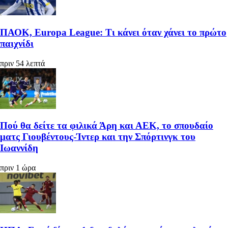
ΠΑΟΚ, Europa League: Τι κάνει όταν χάνει το πρώτο
παιχνίδι
πριν 54 λεπτά
Πού θα δείτε τα φιλικά Άρη και ΑΕΚ, το σπουδαίο
ματς Γιουβέντους-Ίντερ και την Σπόρτινγκ του
Ιωαννίδη
πριν 1 ώρα