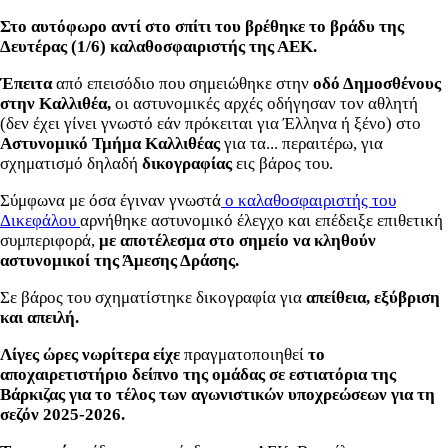
Στο αυτόφωρο αντί στο σπίτι του βρέθηκε το βράδυ της
Δευτέρας (1/6) καλαθοσφαιριστής της ΑΕΚ.
Έπειτα
από επεισόδιο που σημειώθηκε στην
οδό Δημοσθένους
στην Καλλιθέα,
οι αστυνομικές αρχές οδήγησαν τον αθλητή
(δεν έχει γίνει γνωστό εάν πρόκειται για Έλληνα ή ξένο) στο
Αστυνομικό Τμήμα Καλλιθέας
για τα... περαιτέρω, για
σχηματισμό δηλαδή
δικογραφίας
εις βάρος του.
Σύμφωνα με όσα έγιναν γνωστά
ο καλαθοσφαιριστής του
Δικεφάλου
αρνήθηκε αστυνομικό έλεγχο και επέδειξε επιθετική
συμπεριφορά,
με αποτέλεσμα στο σημείο να κληθούν
αστυνομικοί της Άμεσης Δράσης.
Σε βάρος του σχηματίστηκε δικογραφία για
απείθεια, εξύβριση
και απειλή.
Λίγες ώρες νωρίτερα είχε
πραγματοποιηθεί
το
αποχαιρετιστήριο δείπνο της ομάδας σε εστιατόρια της
Βάρκιζας για το τέλος των αγωνιστικών υποχρεώσεων για τη
σεζόν 2025-2026.