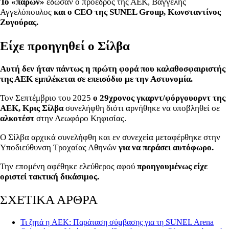
Το «παρών»
έδωσαν ο πρόεδρος της ΑΕΚ, Βαγγέλης
Αγγελόπουλος
και ο CEO της SUNEL Group, Κωνσταντίνος
Ζυγούρας.
Είχε προηγηθεί ο Σίλβα
Αυτή δεν ήταν πάντως η πρώτη φορά που καλαθοσφαιριστής
της ΑΕΚ εμπλέκεται σε επεισόδιο με την Αστυνομία.
Τον Σεπτέμβριο του 2025
ο 29χρονος γκαρντ/φόργουορντ της
ΑΕΚ, Κρις Σίλβα
συνελήφθη διότι αρνήθηκε να υποβληθεί σε
αλκοτέστ
στην Λεωφόρο Κηφισίας.
Ο Σίλβα αρχικά συνελήφθη και εν συνεχεία μεταφέρθηκε στην
Υποδιεύθυνση Τροχαίας Αθηνών
για να περάσει αυτόφωρο.
Την επομένη αφέθηκε ελεύθερος αφού
προηγουμένως είχε
οριστεί τακτική δικάσιμος.
ΣΧΕΤΙΚΑ ΑΡΘΡΑ
Τι ζητά η AEK: Παράταση σύμβασης για τη SUNEL Arena