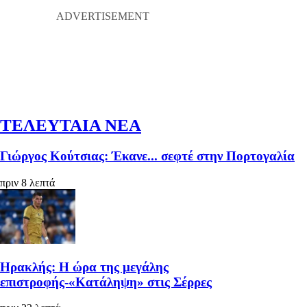
ΤΕΛΕΥΤΑΙΑ ΝΕΑ
Γιώργος Κούτσιας: Έκανε... σεφτέ στην Πορτογαλία
πριν 8 λεπτά
Ηρακλής: Η ώρα της μεγάλης
επιστροφής-«Κατάληψη» στις Σέρρες