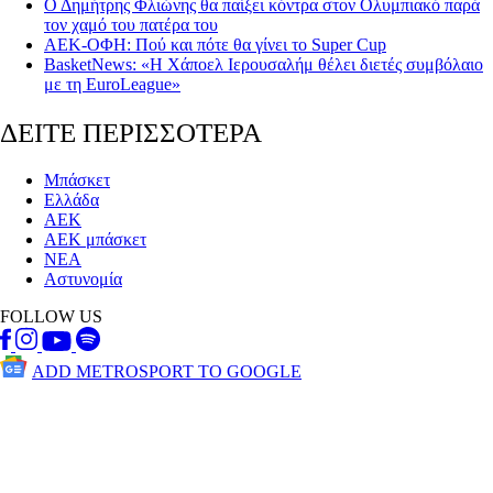
Ο Δημήτρης Φλιώνης θα παίξει κόντρα στον Ολυμπιακό παρά
τον χαμό του πατέρα του
ΑΕΚ-ΟΦΗ: Πού και πότε θα γίνει το Super Cup
BasketNews: «Η Χάποελ Ιερουσαλήμ θέλει διετές συμβόλαιο
με τη EuroLeague»
ΔΕΙΤΕ ΠΕΡΙΣΣΟΤΕΡΑ
Μπάσκετ
Ελλάδα
ΑΕΚ
ΑΕΚ μπάσκετ
ΝΕΑ
Αστυνομία
FOLLOW US
ADD METROSPORT TO GOOGLE