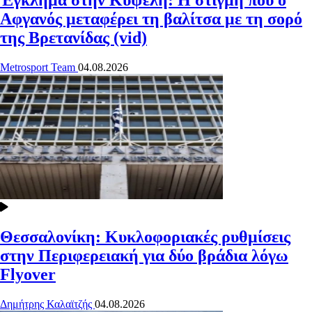
Αφγανός μεταφέρει τη βαλίτσα με τη σορό
της Βρετανίδας (vid)
Metrosport Team
04.08.2026
Θεσσαλονίκη: Κυκλοφοριακές ρυθμίσεις
στην Περιφερειακή για δύο βράδια λόγω
Flyover
Δημήτρης Καλαϊτζής
04.08.2026