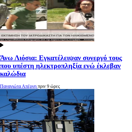
Άνω Λιόσια: Εγκατέλειψαν συνεργό τους
που υπέστη ηλεκτροπληξία ενώ έκλεβαν
καλώδια
Παναγιώτα Απέργη
πριν 9 ώρες