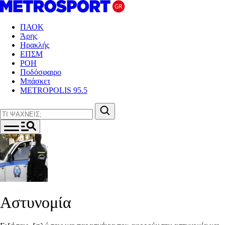
ΠΑΟΚ
Άρης
Ηρακλής
ΕΠΣΜ
ΡΟΗ
Ποδόσφαιρο
Μπάσκετ
METROPOLIS 95.5
Αστυνομία