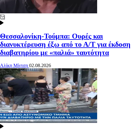
Θεσσαλονίκη-Τούμπα: Ουρές και
διανυκτέρευση έξω από το Α/Τ για έκδοση
διαβατηρίου με «παλιά» ταυτότητα
Αλίκη Μίντση
02.08.2026