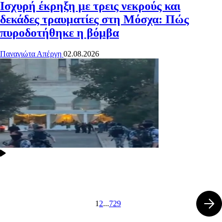
Ισχυρή έκρηξη με τρεις νεκρούς και
δεκάδες τραυματίες στη Μόσχα: Πώς
πυροδοτήθηκε η βόμβα
Παναγιώτα Απέργη
02.08.2026
1
2
...
729