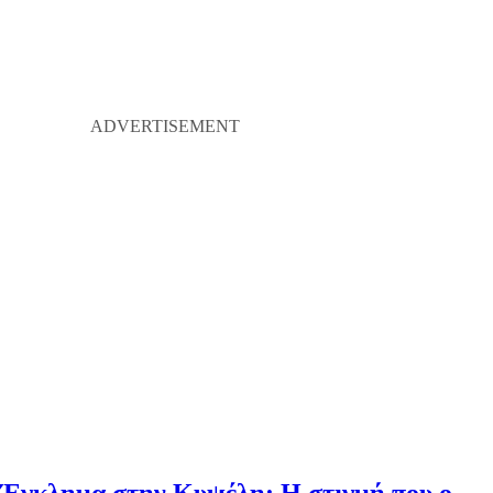
Έγκλημα στην Κυψέλη: Η στιγμή που ο