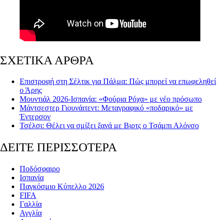
ΣΧΕΤΙΚΑ ΑΡΘΡΑ
Επιστροφή στη Σέλτικ για Πάλμα: Πώς μπορεί να επωφεληθεί
ο Άρης
Μουντιάλ 2026-Ισπανία: «Φούρια Ρόχα» με νέο πρόσωπο
Μάντσεστερ Γιουνάιτεντ: Μεταγραφικό «ποδαρικό» με
Έντερσον
Τσέλσι: Θέλει να σμίξει ξανά με Βιρτς ο Τσάμπι Αλόνσο
ΔΕΙΤΕ ΠΕΡΙΣΣΟΤΕΡΑ
Ποδόσφαιρο
Ισπανία
Παγκόσμιο Κύπελλο 2026
FIFA
Γαλλία
Αγγλία