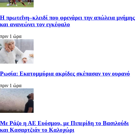
Η πρωτεΐνη–κλειδί που φρενάρει την απώλεια μνήμης
και ανανεώνει τον εγκέφαλο
πριν 1 ώρα
Ρωσία: Εκατομμύρια ακρίδες σκέπασαν τον ουρανό
πριν 1 ώρα
Με Ράζο η ΑΕ Ευόσμου, με Πιπερίδη το Βασιλούδι
και Κασαρτζιάν το Καλοχώρι