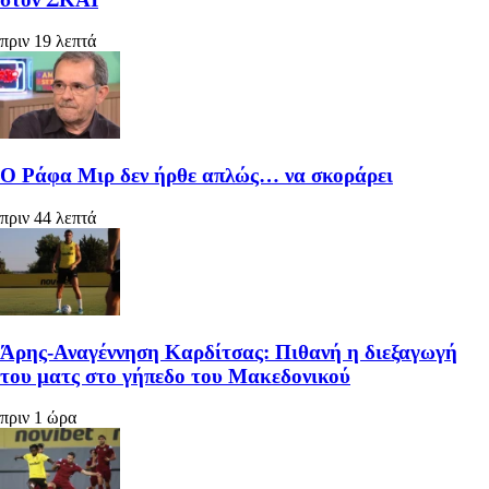
πριν 19 λεπτά
Ο Ράφα Μιρ δεν ήρθε απλώς… να σκοράρει
πριν 44 λεπτά
Άρης-Αναγέννηση Καρδίτσας: Πιθανή η διεξαγωγή
του ματς στο γήπεδο του Μακεδονικού
πριν 1 ώρα