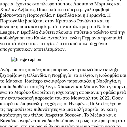
πορεία, έχοντας στο πλευρό του τους Λαουτάρο Μαρτίνες και
Χούλιαν Άλβαρες. Πίσω από τα τέσσερα μεγάλα φαβορί
βρίσκονται η Πορτογαλία, η Βραζιλία και η Γερμανία. Η
Πορτογαλία βασίζεται στον Κριστιάνο Ρονάλντο και τη
δυναμική που απέκτησε μετά την κατάκτηση του Nations
League, η Βραζιλία διαθέτει πλούσιο επιθετικό ταλέντο υπό την
καθοδήγηση του Κάρλο Αντσελότι, ενώ η Γερμανία προσπαθεί
να επιστρέψει στις επιτυχίες έπειτα από αρκετά χρόνια
απογοητευτικών αποτελεσμάτων.
Ανάμεσα στις ομάδες που μπορούν να προκαλέσουν έκπληξη
ξεχωρίζουν η Ολλανδία, η Νορβηγία, το Βέλγιο, η Κολομβία και
το Μαρόκο. Ιδιαίτερο ενδιαφέρον παρουσιάζει η Νορβηγία, η
οποία διαθέτει τους Έρλινγκ Χάαλαντ και Μάρτιν Έντεγκααρντ,
ενώ το Μαρόκο θεωρείται η ισχυρότερη αφρικανική ομάδα μετά
την εντυπωσιακή παρουσία του στο Μουντιάλ του 2022. Όσον
αφορά τις διοργανώτριες χώρες, οι Ηνωμένες Πολιτείες έχουν
τις περισσότερες πιθανότητες για μια καλή πορεία, αν και η
κατάκτηση του τίτλου θεωρείται δύσκολη. Το Μεξικό και ο
Καναδάς αναμένεται να διεκδικήσουν κυρίως την πρόκριση στα
νοκ άουτ. Στο τουρνουά θα συμμετάσχουν για πρώτη φορά το