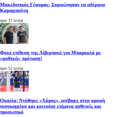
Μακεδονικός Γέφυρας: Συμφώνησαν τα αδέρφια
Καραμπούτη
πριν 37 λεπτά
Φουλ επίθεση της Λίβερπουλ για Μπαρκολά με
«μυθική» πρόταση!
πριν 52 λεπτά
Ουαλία: Ντύθηκε «Χάρος», ανέβηκε στην οροφή
νοσοκομείου και κοιτούσε επίμονα ασθενείς και
προσωπικό