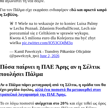
θα αγωνιστεί τη νέα σεζόν.
Για τον Πάλμα είχε εκφράσει ενδιαφέρον ε
δώ και αρκετό καιρό
η Σεβίλλη.
🚨 ‼️ Wiele na to wskazuje że to koniec Luisa Palmy
w Lechu Poznań. Zdaniem FootballScout, Lech nie
porozumiał się z Celtikiem w sprawie wykupu.
Kwota 4.5 miliona euro dla Kolejorza ma być zbyt
wielka
pic.twitter.com/IO53CQdM3o
— Kamil Pawelczyk - Transfery Piłkarskie Oficjalnie
(@pawelczyk_tpo)
June 2, 2026
Πόσα παίρνει η ΠΑΕ Άρης αν η Σέλτικ
πουλήσει Πάλμα
Αν ο Πάλμα πάρει μεταγραφή από τη Σέλτικ, η ομάδα του θα
έχει μεγάλο όφελος,
αλλά ένα ποσοστό θα μεταφερθεί στον
τραπεζικό λογαριασμό της ΠΑΕ Άρης.
Το εν λόγω ποσοστό
ανέρχεται στο 20%
και είχε τεθεί ως όρος