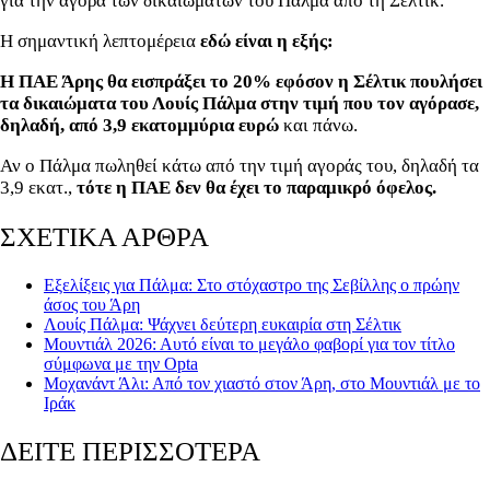
για την αγορά των δικαιωμάτων του Πάλμα από τη Σέλτικ.
Η σημαντική λεπτομέρεια
εδώ είναι η εξής:
Η ΠΑΕ Άρης θα εισπράξει το 20% εφόσον η Σέλτικ πουλήσει
τα δικαιώματα του Λουίς Πάλμα στην τιμή που τον αγόρασε,
δηλαδή, από 3,9 εκατομμύρια ευρώ
και πάνω.
Αν ο Πάλμα πωληθεί κάτω από την τιμή αγοράς του, δηλαδή τα
3,9 εκατ.,
τότε η ΠΑΕ δεν θα έχει το παραμικρό όφελος.
ΣΧΕΤΙΚΑ ΑΡΘΡΑ
Εξελίξεις για Πάλμα: Στο στόχαστρο της Σεβίλλης ο πρώην
άσος του Άρη
Λουίς Πάλμα: Ψάχνει δεύτερη ευκαιρία στη Σέλτικ
Μουντιάλ 2026: Αυτό είναι το μεγάλο φαβορί για τον τίτλο
σύμφωνα με την Opta
Μοχανάντ Άλι: Από τον χιαστό στον Άρη, στο Μουντιάλ με το
Ιράκ
ΔΕΙΤΕ ΠΕΡΙΣΣΟΤΕΡΑ