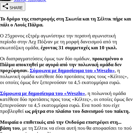
SHARE
Το δρόμο της επιστροφής στη Σκωτία και τη Σέλτικ πήρε και
πάλι ο Λουίς Πάλμα.
Ο 25χρονος εξτρέμ αγωνίστηκε την περσινή αγωνιστική
περίοδο στην Λεχ Πόζναν με τη μορφή δανεισμού από τη
σκωτσέζικη ομάδα,
έχοντας 31 συμμετοχές και 10 γκολ.
Οι διαπραγματεύσεις όμως των δύο ομάδων,
προκειμένου ο
Πάλμα αποκτηθεί με αγορά από την πολωνική ομάδα δεν
προχώρησαν.
Σύμφωνα με δημοσίευμα του «Weszło»
, η
πολωνική ομάδα κατέθεσε δύο προτάσεις προς τους «Κέλτες»,
οι οποίες όμως δεν ξεπερνούσαν τα 4,5 εκατομμύρια ευρώ.
Σύμφωνα με δημοσίευμα του «Weszło»
, η πολωνική ομάδα
κατέθεσε δύο προτάσεις προς τους «Κέλτες», οι οποίες όμως δεν
ξεπερνούσαν τα 4,5 εκατομμύρια ευρώ. Ενα ποσό που είχε
προβλεφθεί
ως ρήτρα στο πλαίσιο του δανεισμού του παίκτη.
Μοιραία ο επιθετικός από την Ονδούρα επιστρέφει στη...
βάση του
, με τη Σέλτικ να είναι αυτή που θα αποφασίσει το πού