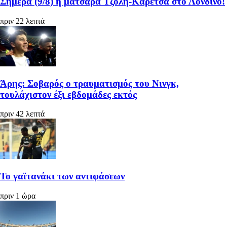
Σήμερα (9/8) η ματσάρα Τζόλη-Καρέτσα στο Λονδίνο!
πριν 22 λεπτά
Άρης: Σοβαρός ο τραυματισμός του Νινγκ,
τουλάχιστον έξι εβδομάδες εκτός
πριν 42 λεπτά
Το γαϊτανάκι των αντιφάσεων
πριν 1 ώρα