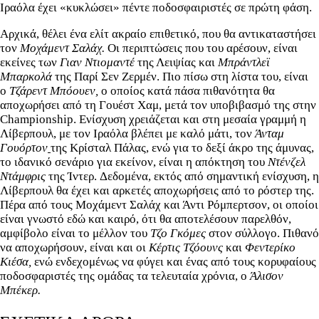
Ιραόλα έχει «κυκλώσει» πέντε ποδοσφαιριστές σε πρώτη φάση.
Αρχικά, θέλει ένα ελίτ ακραίο επιθετικό, που θα αντικαταστήσει
τον
Μοχάμεντ Σαλάχ.
Οι περιπτώσεις που του αρέσουν, είναι
εκείνες των
Γιαν Ντιομαντέ
της Λειψίας και
Μπράντλεϊ
Μπαρκολά
της Παρί Σεν Ζερμέν. Πιο πίσω στη λίστα του, είναι
ο
Τζάρεντ Μπόουεν,
ο οποίος κατά πάσα πιθανότητα θα
αποχωρήσει από τη Γουέστ Χαμ, μετά τον υποβιβασμό της στην
Championship. Ενίσχυση χρειάζεται και στη μεσαία γραμμή η
Λίβερπουλ, με τον Ιραόλα βλέπει με καλό μάτι, τον
Άνταμ
Γουόρτον
της Κρίσταλ Πάλας, ενώ για το δεξί άκρο της άμυνας,
το ιδανικό σενάριο για εκείνον, είναι η απόκτηση του
Ντένζελ
Ντάμφρις
της Ίντερ. Δεδομένα, εκτός από σημαντική ενίσχυση, η
Λίβερπουλ θα έχει και αρκετές αποχωρήσεις από το ρόστερ της.
Πέρα από τους Μοχάμεντ Σαλάχ και Άντι Ρόμπερτσον, οι οποίοι
είναι γνωστό εδώ και καιρό, ότι θα αποτελέσουν παρελθόν,
αμφίβολο είναι το μέλλον του
Τζο Γκόμες
στον σύλλογο. Πιθανό
να αποχωρήσουν, είναι και οι
Κέρτις Τζόουνς
και
Φεντερίκο
Κιέσα,
ενώ ενδεχομένως να φύγει και ένας από τους κορυφαίους
ποδοσφαριστές της ομάδας τα τελευταία χρόνια, ο
Άλισον
Μπέκερ.