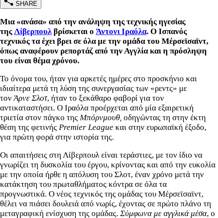
SHARE
Μια «ανάσα» από την ανάληψη της τεχνικής ηγεσίας
της
Λίβερπουλ
βρίσκεται ο
Άντονι Ιραόλα
. Ο Ισπανός
τεχνικός τα έχει βρει σε όλα με την ομάδα του Μέρσεϊσαϊντ,
όπως αναφέρουν ρεπορτάζ από την Αγγλία και η πρόσληψη
του είναι θέμα χρόνου.
Το όνομα του, ήταν για αρκετές ημέρες στο προσκήνιο και
ιδιαίτερα μετά τη λύση της συνεργασίας των «ρεντς» με
τον
Άρνε Σλοτ
, ήταν το ξεκάθαρο φαβορί για τον
αντικαταστήσει. Ο Ιραόλα προέρχεται από μία εξαιρετική
τριετία στον πάγκο της
Μπόρνμουθ,
οδηγώντας τη στην έκτη
θέση της φετινής
Premier League
και στην ευρωπαϊκή έξοδο,
για πρώτη φορά στην ιστορία της.
Οι απαιτήσεις στη Λίβερπουλ είναι τεράστιες, με τον ίδιο να
γνωρίζει τη δυσκολία του έργου, κρίνοντας και από την ευκολία
με την οποία ήρθε η απόλυση του Σλοτ, έναν χρόνο μετά την
κατάκτηση του πρωταθλήματος κόντρα σε όλα τα
προγνωστικά. Ο νέος τεχνικός της ομάδας του Μέρσεϊσαϊντ,
θέλει να πιάσει δουλειά από νωρίς, έχοντας σε πρώτο πλάνο τη
μεταγραφική ενίσχυση της ομάδας.
Σύμφωνα με αγγλικά μέσα
, ο