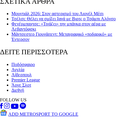
ΣΧΕΤΙΚΑ ΑΡΘΡΑ
Μουντιάλ 2026: Στον αστερισμό του Λιονέλ Μέσι
Τσέλσι: Θέλει να σμίξει ξανά με Βιρτς ο Τσάμπι Αλόνσο
Φενέρμπαχτσε: «Τινάζει» την μπάνκα στον αέρα με
Λεβαντόφσκι
Μάντσεστερ Γιουνάιτεντ: Μεταγραφικό «ποδαρικό» με
Έντερσον
ΔΕΙΤΕ ΠΕΡΙΣΣΟΤΕΡΑ
Ποδόσφαιρο
Αγγλία
Λίβερπουλ
Premier League
Άρνε Σλοτ
Διεθνή
FOLLOW US
ADD METROSPORT TO GOOGLE