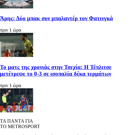
Άρης: Δύο μπακ συν μπαλαντέρ τον Φατινγκά
πριν 1 ώρα
Το ματς της χρονιάς στην Τσεχία: Η Τέπλιτσε
μετέτρεψε το 0-3 σε ισοπαλία δέκα τερμάτων
πριν 1 ώρα
ΤΑ ΠΑΝΤΑ ΓΙΑ
ΤΟ METROSPORT