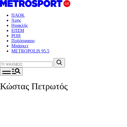
ΠΑΟΚ
Άρης
Ηρακλής
ΕΠΣΜ
ΡΟΗ
Ποδόσφαιρο
Μπάσκετ
METROPOLIS 95.5
Κώστας Πετρωτός