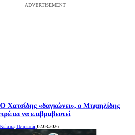
Ο Χατσίδης «δαγκώνει», ο Μιχαηλίδης
πρέπει να επιβραβευτεί
Κώστας Πετρωτός
02.03.2026