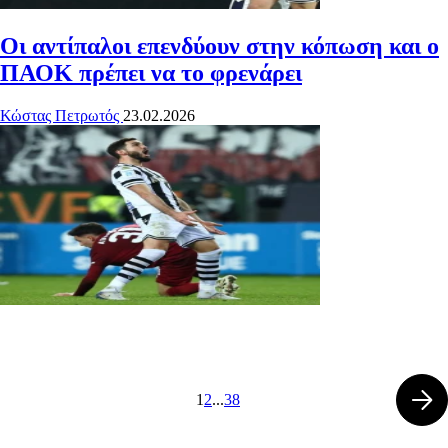
Οι αντίπαλοι επενδύουν στην κόπωση και ο
ΠΑΟΚ πρέπει να το φρενάρει
Κώστας Πετρωτός
23.02.2026
1
2
...
38