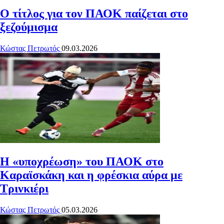
Ο τίτλος για τον ΠΑΟΚ παίζεται στο
ξεζούμισμα
Κώστας Πετρωτός
09.03.2026
Η «υποχρέωση» του ΠΑΟΚ στο
Καραϊσκάκη και η φρέσκια αύρα με
Τρινκιέρι
Κώστας Πετρωτός
05.03.2026