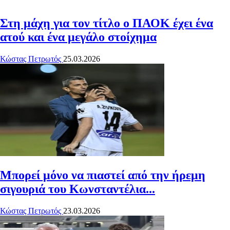
Στη μάχη για τον τίτλο ο ΠΑΟΚ έχει ένα
ατού και ένα μεγάλο στοίχημα
Κώστας Πετρωτός
25.03.2026
Μπορεί μόνο να πιαστεί από την ήρεμη
σιγουριά του Κωνσταντέλια...
Κώστας Πετρωτός
23.03.2026