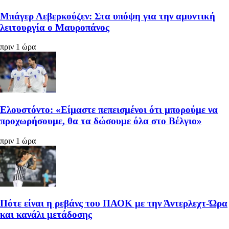
Μπάγερ Λεβερκούζεν: Στα υπόψη για την αμυντική
λειτουργία ο Μαυροπάνος
πριν 1 ώρα
Ελουστόντο: «Είμαστε πεπεισμένοι ότι μπορούμε να
προχωρήσουμε, θα τα δώσουμε όλα στο Βέλγιο»
πριν 1 ώρα
Πότε είναι η ρεβάνς του ΠΑΟΚ με την Άντερλεχτ-Ώρα
και κανάλι μετάδοσης