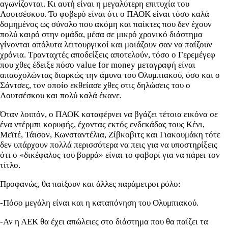
αγωνίζονται. Κι αυτή είναι η μεγαλύτερη επιτυχία του
Λουτσέσκου. Το φοβερό είναι ότι ο ΠΑΟΚ είναι τόσο καλά
δομημένος ως σύνολο που ακόμη και παίκτες που δεν έχουν
πολύ καιρό στην ομάδα, μέσα σε μικρό χρονικό διάστημα
γίνονται απόλυτα λειτουργικοί και μοιάζουν σαν να παίζουν
χρόνια. Τρανταχτές αποδείξεις αποτελούν, τόσο ο Γερεμέγεφ
που χθες έδειξε πόσο value for money μεταγραφή είναι
απασχολώντας διαρκώς την άμυνα του Ολυμπιακού, όσο και ο
Σάντσες, τον οποίο εκθείασε χθες στις δηλώσεις του ο
Λουτσέσκου και πολύ καλά έκανε.
Όταν λοιπόν, ο ΠΑΟΚ καταφέρνει να βγάζει τέτοια εικόνα σε
ένα ντέρμπι κορυφής, έχοντας εκτός ενδεκάδας τους Κένι,
Μεϊτέ, Τάισον, Κωνσταντέλια, Ζίβκοβιτς και Γιακουμάκη τότε
δεν υπάρχουν πολλά περισσότερα να πεις για να υποστηρίξεις
ότι ο «δικέφαλος του βορρά» είναι το φαβορί για να πάρει τον
τίτλο.
Προφανώς, θα παίξουν και άλλες παράμετροι ρόλο:
-Πόσο μεγάλη είναι και η καταπόνηση του Ολυμπιακού.
-Αν η ΑΕΚ θα έχει απώλειες στο διάστημα που θα παίζει τα