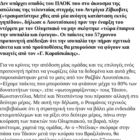
Δεν υπάρχει οπαδός του ΠΑΟΚ που στο άκουσμα της
απώλειας της τελευταίας στιγμής του Αντρίγια Ζίβκοβιτς
(«τραυματίστηκε χθες από μία ανόητη κατάσταση εκτός
γηπέδου», δήλωσε ο Λουτσέσκου) πριν την έναρξη του
ντέρμπι με τον Ολυμπιακό να μην σκέφτηκε «τώρα έπαιρνα
την ισοπαλία και έφευγα». Οι παίκτες του 57χρονου
προπονητή απέδειξαν ότι την ισοπαλία την πήραν σχετικά
άνετα και υπό προϋποθέσεις θα μπορούσαν να φύγουν και
νικητές από τον «Γ. Καραϊσκάκης».
Για να κρίνεις την απόδοση μίας ομάδας και τις επιλογές ενός
προπονητή πρέπει να γνωρίζεις όλα τα δεδομένα και αυτά χθες
παρουσιάστηκαν μετά το ματς από τον Ραζβάν Λουτσέσκου.
«Είχαμε παίκτες που μπορούσαν να φτάσουν μέχρι το 80% των
δυνατοτήτων τους», είπε «φωτογραφίζοντας» τους Τάισον,
Κωνσταντέλια, Μεϊτέ και Ντεσπόντοφ που πέρασαν αλλαγή στο
δεύτερο μέρος. Με αυτή την δήλωση, ο Ρουμάνος τεχνικός
επιβεβαίωσε ότι η στρατηγική του ήταν να βάλει μία ενδεκάδα
ετοιμοπόλεμων και να ρίξει στο δεύτερο μέρος, πάνω στην
κούραση των παικτών του Ολυμπιακού, τα βαριά, πλην
ανέτοιμα, χαρτιά της ομάδας. Αν ο «Ντέλιας» σκόραρε στην
πάσα του Τάισον μετά την κούρσα του Βραζιλιάνου, θα
μιλούσαμε για το απόλυτο κόλπο γκρόσο του 57χρονου