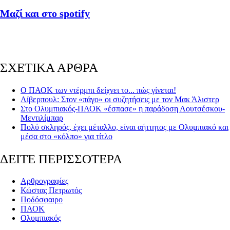
Μαζί και στο spotify
ΣΧΕΤΙΚΑ ΑΡΘΡΑ
Ο ΠΑΟΚ των ντέρμπι δείχνει το... πώς γίνεται!
Λίβερπουλ: Στον «πάγο» οι συζητήσεις με τον Μακ Άλιστερ
Στο Ολυμπιακός-ΠΑΟΚ «έσπασε» η παράδοση Λουτσέσκου-
Μεντιλίμπαρ
Πολύ σκληρός, έχει μέταλλο, είναι αήττητος με Ολυμπιακό και
μέσα στο «κόλπο» για τίτλο
ΔΕΙΤΕ ΠΕΡΙΣΣΟΤΕΡΑ
Αρθρογραφίες
Κώστας Πετρωτός
Ποδόσφαιρο
ΠΑΟΚ
Ολυμπιακός