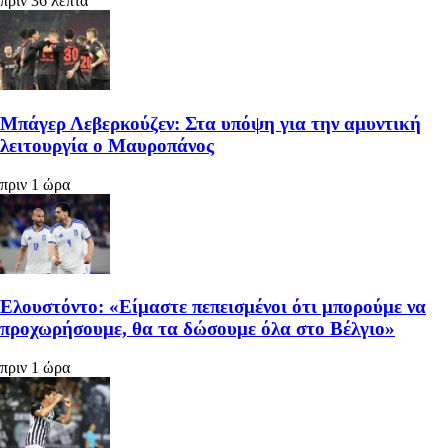
πριν 36 λεπτά
Μπάγερ Λεβερκούζεν: Στα υπόψη για την αμυντική
λειτουργία ο Μαυροπάνος
πριν 1 ώρα
Ελουστόντο: «Είμαστε πεπεισμένοι ότι μπορούμε να
προχωρήσουμε, θα τα δώσουμε όλα στο Βέλγιο»
πριν 1 ώρα