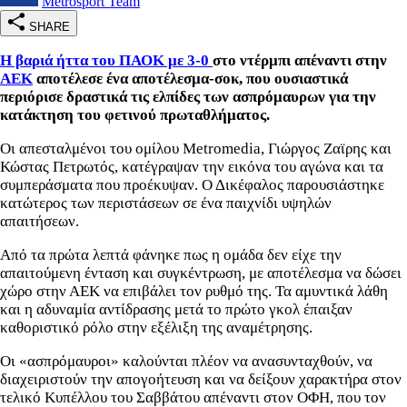
Metrosport Team
SHARE
Η βαριά ήττα του ΠΑΟΚ με 3-0
στο ντέρμπι απέναντι στην
ΑΕΚ
αποτέλεσε ένα αποτέλεσμα-σοκ, που ουσιαστικά
περιόρισε δραστικά τις ελπίδες των ασπρόμαυρων για την
κατάκτηση του φετινού πρωταθλήματος.
Οι απεσταλμένοι του ομίλου Metromedia, Γιώργος Ζαϊρης και
Κώστας Πετρωτός, κατέγραψαν την εικόνα του αγώνα και τα
συμπεράσματα που προέκυψαν. Ο Δικέφαλος παρουσιάστηκε
κατώτερος των περιστάσεων σε ένα παιχνίδι υψηλών
απαιτήσεων.
Από τα πρώτα λεπτά φάνηκε πως η ομάδα δεν είχε την
απαιτούμενη ένταση και συγκέντρωση, με αποτέλεσμα να δώσει
χώρο στην ΑΕΚ να επιβάλει τον ρυθμό της. Τα αμυντικά λάθη
και η αδυναμία αντίδρασης μετά το πρώτο γκολ έπαιξαν
καθοριστικό ρόλο στην εξέλιξη της αναμέτρησης.
Οι «ασπρόμαυροι» καλούνται πλέον να ανασυνταχθούν, να
διαχειριστούν την απογοήτευση και να δείξουν χαρακτήρα στον
τελικό Κυπέλλου του Σαββάτου απέναντι στον ΟΦΗ, που τον