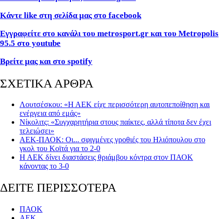
Κάντε like
στη σελίδα μας στο facebook
Εγγραφείτε στο κανάλι του metrosport
.gr
και του Metropolis
95.5 στο youtube
Βρείτε μας και στο spotify
ΣΧΕΤΙΚΑ ΑΡΘΡΑ
Λουτσέσκου: «Η ΑΕΚ είχε περισσότερη αυτοπεποίθηση και
ενέργεια από εμάς»
Νίκολιτς: «Συγχαρητήρια στους παίκτες, αλλά τίποτα δεν έχει
τελειώσει»
ΑΕΚ-ΠΑΟΚ: Οι... σφιγμένες γροθιές του Ηλιόπουλου στο
γκολ του Κοϊτά για το 2-0
Η ΑΕΚ δίνει διαστάσεις θριάμβου κόντρα στον ΠΑΟΚ
κάνοντας το 3-0
ΔΕΙΤΕ ΠΕΡΙΣΣΟΤΕΡΑ
ΠΑΟΚ
ΑΕΚ