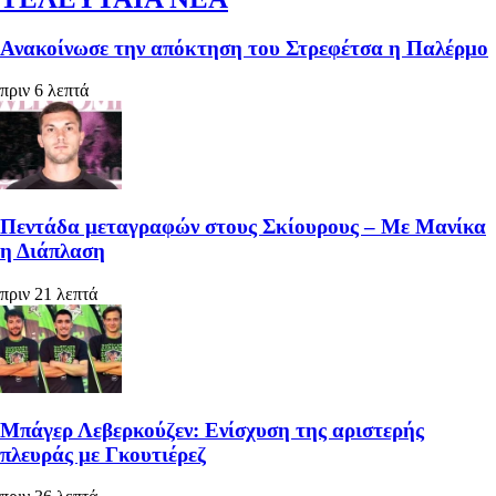
Ανακοίνωσε την απόκτηση του Στρεφέτσα η Παλέρμο
πριν 6 λεπτά
Πεντάδα μεταγραφών στους Σκίουρους – Με Μανίκα
η Διάπλαση
πριν 21 λεπτά
Μπάγερ Λεβερκούζεν: Ενίσχυση της αριστερής
πλευράς με Γκουτιέρεζ