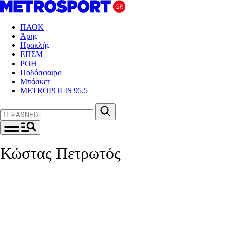
ΠΑΟΚ
Άρης
Ηρακλής
ΕΠΣΜ
ΡΟΗ
Ποδόσφαιρο
Μπάσκετ
METROPOLIS 95.5
Κώστας Πετρωτός