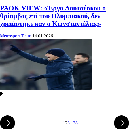
PAOK VIEW: «Έργο Λουτσέσκου ο
θρίαμβος επί του Ολυμπιακού, δεν
χρειάστηκε καν ο Κωνσταντέλιας»
Metrosport Team
14.01.2026
1
2
3
...
38