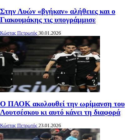
Στην Λυών «βγήκαν» αλήθειες και ο
Γιακουμάκης τις υπογράμμισε
Κώστας Πετρωτός
30.01.2026
Ο ΠΑΟΚ ακολουθεί την ωρίμανση του
Λουτσέσκου κι αυτό κάνει τη διαφορά
Κώστας Πετρωτός
23.01.2026