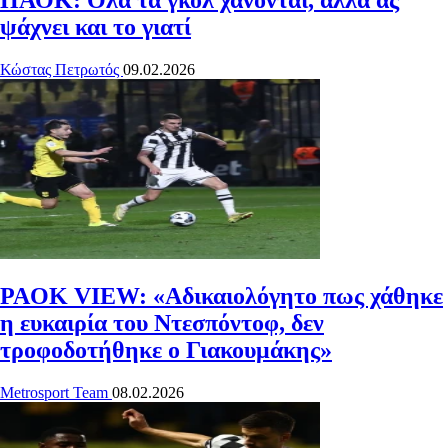
ΠΑΟΚ: Όλα τα γκολ χάνονται, αλλά ας
ψάχνει και το γιατί
Κώστας Πετρωτός
09.02.2026
PAOK VIEW: «Αδικαιολόγητο πως χάθηκε
η ευκαιρία του Ντεσπόντοφ, δεν
τροφοδοτήθηκε ο Γιακουμάκης»
Metrosport Team
08.02.2026