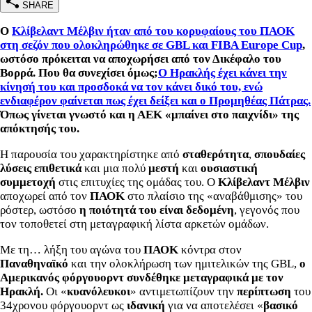
SHARE
Ο
Κλίβελαντ Μέλβιν ήταν από του κορυφαίους του ΠΑΟΚ
στη σεζόν που ολοκληρώθηκε σε GBL και FIBA Europe Cup
,
ωστόσο πρόκειται να αποχωρήσει από τον Δικέφαλο του
Βορρά. Που θα συνεχίσει όμως;
Ο Ηρακλής έχει κάνει την
κίνησή του και προσδοκά να τον κάνει δικό του, ενώ
ενδιαφέρον φαίνεται πως έχει δείξει και ο Προμηθέας Πάτρας.
Όπως γίνεται γνωστό και η ΑΕΚ «μπαίνει στο παιχνίδι» της
απόκτησής του.
Η παρουσία του χαρακτηρίστηκε από
σταθερότητα
,
σπουδαίες
λύσεις επιθετικά
και μια πολύ
μεστή
και
ουσιαστική
συμμετοχή
στις επιτυχίες της ομάδας του. Ο
Κλίβελαντ Μέλβιν
αποχωρεί από τον
ΠΑΟΚ
στο πλαίσιο της «αναβάθμισης» του
ρόστερ, ωστόσο
η ποιότητά του είναι δεδομένη
, γεγονός που
τον τοποθετεί στη μεταγραφική λίστα αρκετών ομάδων.
Με τη… λήξη του αγώνα του
ΠΑΟΚ
κόντρα στον
Παναθηναϊκό
και την ολοκλήρωση των ημιτελικών της GBL,
ο
Αμερικανός φόργουορντ συνδέθηκε μεταγραφικά με τον
Ηρακλή.
Οι «
κυανόλευκοι
» αντιμετωπίζουν την
περίπτωση
του
34χρονου φόργουορντ ως
ιδανική
για να αποτελέσει «
βασικό