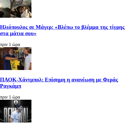
Ηλιόπουλος σε Μάγερ: «Βλέπω το βλέμμα της τίγρης
στα μάτια σου»
πριν 1 ώρα
ΠΑΟΚ-Χάντμπολ: Επίσημη η ανανέωση με Φεράς
Ραγκάμπ
πριν 1 ώρα