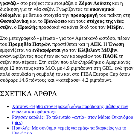
γρανάζι
» στο project που ετοιμάζει ο
Ζόραν Λούκιτς
και η
διοίκηση για τη νέα σεζόν. Γνωρίζοντας τα
οικονομικά
δεδομένα
, με θετικά στοιχεία την
προσαρμογή
του παίκτη στη
Θεσσαλονίκη
και το
Ιβανώφειο
και τους
στόχους της νέας
σεζόν
, ο
Ηρακλής
προσδοκά να κάνει δικό του τον
Μέλβιν
.
Στο μεταγραφικό «μέτωπο» για τον Αμερικανό ωστόσο, πέραν
του
Προμηθέα Πατρών
, προστίθεται και η
ΑΕΚ
. Η
Ένωση
εμφανίζεται να
ενδιαφέρεται
για τον
Κλίβελαντ Μέλβιν
,
αναγνωρίζοντας πως ήταν εκ των κορυφαίων του
ΠΑΟΚ
τη
σεζόν που πέρασε. Στη σεζόν που ολοκληρώθηκε ο Αμερικανός
είχε 12 πόντους κατά Μ.Ο. με 4,9 ριμπάουντ στη GBL, ενώ ήταν
πολύ σπουδαία η συμβολή του και στο FIBA Europe Cup όπου
σκόραρε 14,6 πόντους και «κατέβασε» 4,2 ριμπάουντ.
ΣΧΕΤΙΚΑ ΑΡΘΡΑ
Χάτσον: «Ήρθα στον Ηρακλή λόγω παράδοσης, πάθους των
οπαδών και οράματος»
Ράγισαν καρδιές: Το τελευταίο «αντίο» στον Μάριο Οικονόμου
(pics)
Ηρακλής: Με σύνθημα «εμείς για εμάς» τα διαρκείας για το
Ιβανώφειο