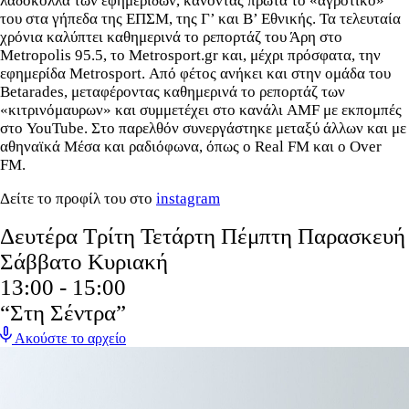
λαδόκολλα των εφημερίδων, κάνοντας πρώτα το «αγροτικό»
του στα γήπεδα της ΕΠΣΜ, της Γ’ και Β’ Εθνικής. Τα τελευταία
χρόνια καλύπτει καθημερινά το ρεπορτάζ του Άρη στο
Metropolis 95.5, το Metrosport.gr και, μέχρι πρόσφατα, την
εφημερίδα Metrosport. Από φέτος ανήκει και στην ομάδα του
Betarades, μεταφέροντας καθημερινά το ρεπορτάζ των
«κιτρινόμαυρων» και συμμετέχει στο κανάλι AMF με εκπομπές
στο YouTube. Στο παρελθόν συνεργάστηκε μεταξύ άλλων και με
αθηναϊκά Μέσα και ραδιόφωνα, όπως ο Real FM και ο Over
FM.
Δείτε το προφίλ του στο
instagram
Δευτέρα
Τρίτη
Τετάρτη
Πέμπτη
Παρασκευή
Σάββατο
Κυριακή
13:00 - 15:00
“Στη Σέντρα”
Ακούστε το αρχείο