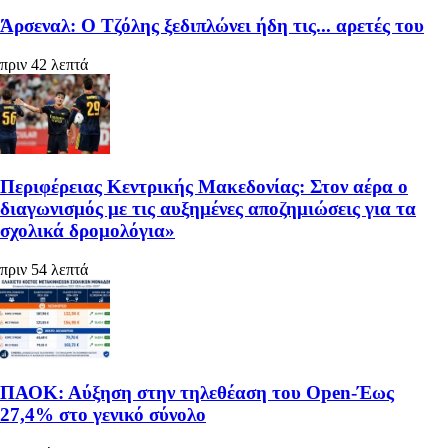
Άρσεναλ: Ο Τζόλης ξεδιπλώνει ήδη τις... αρετές του
πριν 42 λεπτά
Περιφέρειας Κεντρικής Μακεδονίας: Στον αέρα ο
διαγωνισμός με τις αυξημένες αποζημιώσεις για τα
σχολικά δρομολόγια»
πριν 54 λεπτά
ΠΑΟΚ: Αύξηση στην τηλεθέαση του Open-Έως
27,4% στο γενικό σύνολο