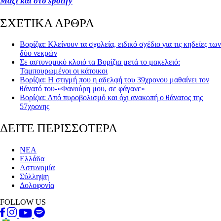
Μαζί και στο spotify
ΣΧΕΤΙΚΑ ΑΡΘΡΑ
Βορίζια: Κλείνουν τα σχολεία, ειδικό σχέδιο για τις κηδείες των
δύο νεκρών
Σε αστυνομικό κλοιό τα Βορίζια μετά το μακελειό:
Ταμπουρωμένοι οι κάτοικοι
Βορίζια: Η στιγμή που η αδελφή του 39χρονου μαθαίνει τον
θάνατό του-«Φανούρη μου, σε φάγανε»
Βορίζια: Από πυροβολισμό και όχι ανακοπή ο θάνατος της
57χρονης
ΔΕΙΤΕ ΠΕΡΙΣΣΟΤΕΡΑ
ΝΕΑ
Ελλάδα
Αστυνομία
Σύλληψη
Δολοφονία
FOLLOW US