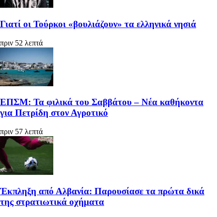
Γιατί οι Τούρκοι «βουλιάζουν» τα ελληνικά νησιά
πριν 52 λεπτά
ΕΠΣΜ: Τα φιλικά του Σαββάτου – Νέα καθήκοντα
για Πετρίδη στον Αγροτικό
πριν 57 λεπτά
Έκπληξη από Αλβανία: Παρουσίασε τα πρώτα δικά
της στρατιωτικά οχήματα