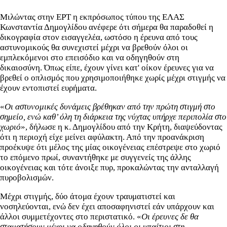
Μιλώντας στην ΕΡΤ η εκπρόσωπος τύπου της ΕΛΑΣ
Κωνσταντία Δημογλίδου ανέφερε ότι σήμερα θα παραδοθεί η
δικογραφία στον εισαγγελέα, ωστόσο η έρευνα από τους
αστυνομικούς θα συνεχιστεί μέχρι να βρεθούν όλοι οι
εμπλεκόμενοι στο επεισόδιο και να οδηγηθούν στη
δικαιοσύνη. Όπως είπε, έχουν γίνει κατ' οίκον έρευνες για να
βρεθεί ο οπλισμός που χρησιμοποιήθηκε χωρίς μέχρι στιγμής να
έχουν εντοπιστεί ευρήματα.
«
Οι αστυνομικές δυνάμεις βρέθηκαν από την πρώτη στιγμή στο
σημείο, ενώ καθ’ όλη τη διάρκεια της νύχτας υπήρχε περιπολία στο
χωριό
», δήλωσε η κ. Δημογλίδου από την Κρήτη, διαψεύδοντας
ότι η περιοχή είχε μείνει αφύλακτη. Από την προανάκριση
προέκυψε ότι μέλος της μίας οικογένειας επέστρεψε στο χωριό
το επόμενο πρωί, συναντήθηκε με συγγενείς της άλλης
οικογένειας και τότε άνοιξε πυρ, προκαλώντας την ανταλλαγή
πυροβολισμών.
Μέχρι στιγμής, δύο άτομα έχουν τραυματιστεί και
νοσηλεύονται, ενώ δεν έχει αποσαφηνιστεί εάν υπάρχουν και
άλλοι συμμετέχοντες στο περιστατικό. «
Οι έρευνες δε θα
σταματήσουν μέχρι να οδηγηθούν όλοι οι υπαίτιοι στη