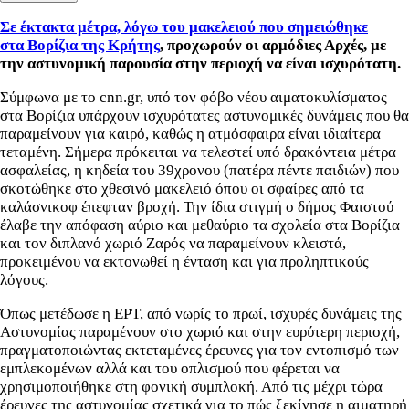
Σε έκτακτα μέτρα, λόγω του μακελειού που σημειώθηκε
στα Βορίζια της Κρήτης
, προχωρούν οι αρμόδιες Αρχές, με
την αστυνομική παρουσία στην περιοχή να είναι ισχυρότατη.
Σύμφωνα με το cnn.gr, υπό τον φόβο νέου αιματοκυλίσματος
στα Βορίζια υπάρχουν ισχυρότατες αστυνομικές δυνάμεις που θα
παραμείνουν για καιρό, καθώς η ατμόσφαιρα είναι ιδιαίτερα
τεταμένη. Σήμερα πρόκειται να τελεστεί υπό δρακόντεια μέτρα
ασφαλείας, η κηδεία του 39χρονου (πατέρα πέντε παιδιών) που
σκοτώθηκε στο χθεσινό μακελειό όπου οι σφαίρες από τα
καλάσνικοφ έπεφταν βροχή. Την ίδια στιγμή ο δήμος Φαιστού
έλαβε την απόφαση αύριο και μεθαύριο τα σχολεία στα Βορίζια
και τον διπλανό χωριό Ζαρός να παραμείνουν κλειστά,
προκειμένου να εκτονωθεί η ένταση και για προληπτικούς
λόγους.
Όπως μετέδωσε η ΕΡΤ, από νωρίς το πρωί, ισχυρές δυνάμεις της
Αστυνομίας παραμένουν στο χωριό και στην ευρύτερη περιοχή,
πραγματοποιώντας εκτεταμένες έρευνες για τον εντοπισμό των
εμπλεκομένων αλλά και του οπλισμού που φέρεται να
χρησιμοποιήθηκε στη φονική συμπλοκή. Από τις μέχρι τώρα
έρευνες της αστυνομίας σχετικά για το πώς ξεκίνησε η αιματηρή