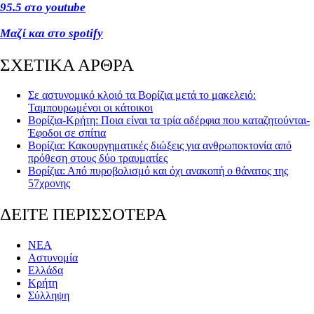
95.5 στο youtube
Μαζί και στο spotify
ΣΧΕΤΙΚΑ ΑΡΘΡΑ
Σε αστυνομικό κλοιό τα Βορίζια μετά το μακελειό:
Ταμπουρωμένοι οι κάτοικοι
Βορίζια-Κρήτη: Ποια είναι τα τρία αδέρφια που καταζητούνται-
Έφοδοι σε σπίτια
Βορίζια: Κακουργηματικές διώξεις για ανθρωποκτονία από
πρόθεση στους δύο τραυματίες
Βορίζια: Από πυροβολισμό και όχι ανακοπή ο θάνατος της
57χρονης
ΔΕΙΤΕ ΠΕΡΙΣΣΟΤΕΡΑ
ΝΕΑ
Αστυνομία
Ελλάδα
Κρήτη
Σύλληψη