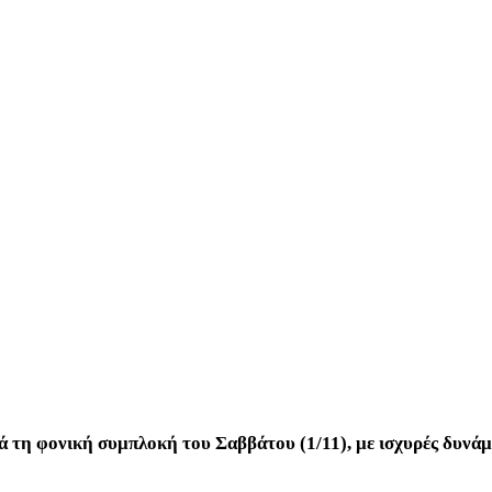
τά τη φονική συμπλοκή του Σαββάτου (1/11), με ισχυρές δυνάμε