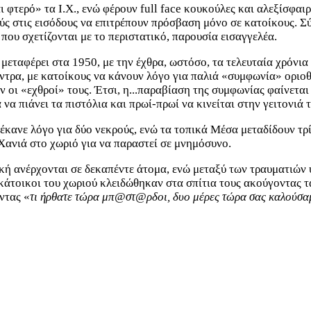
 φτερό» τα Ι.Χ., ενώ φέρουν full face κουκούλες και αλεξίσφαι
ύς στις εισόδους να επιτρέπουν πρόσβαση μόνο σε κατοίκους. Σ
που σχετίζονται με το περιστατικό, παρουσία εισαγγελέα.
εταφέρει στα 1950, με την έχθρα, ωστόσο, τα τελευταία χρόνια ν
α, με κατοίκους να κάνουν λόγο για παλιά «συμφωνία» οριοθέτη
ν οι «εχθροί» τους. Έτσι, η...παραβίαση της συμφωνίας φαίνεται
 να πιάνει τα πιστόλια και πρωί-πρωί να κινείται στην γειτονιά
νε λόγο για δύο νεκρούς, ενώ τα τοπικά Μέσα μεταδίδουν τρία 
 Χανιά στο χωριό για να παραστεί σε μνημόσυνο.
οκή ανέρχονται σε δεκαπέντε άτομα, ενώ μεταξύ των τραυματιών 
ι κάτοικοι του χωριού κλειδώθηκαν στα σπίτια τους ακούγοντας
ντας «
τι ήρθατε τώρα μπ@στ@ρδοι, δυο μέρες τώρα σας καλούσαμ