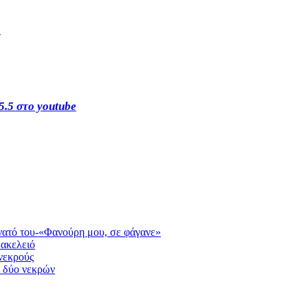
s
5.5 στο youtube
άνατό του-«Φανούρη μου, σε φάγανε»
μακελειό
νεκρούς
ων δύο νεκρών