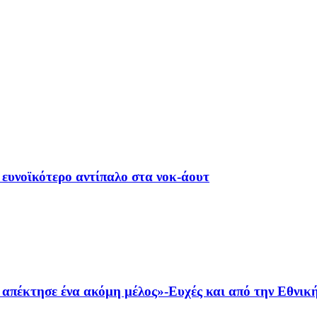
 ευνοϊκότερο αντίπαλο στα νοκ-άουτ
πέκτησε ένα ακόμη μέλος»-Ευχές και από την Εθνικ