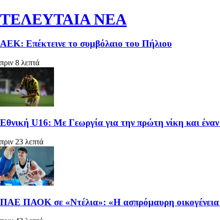
ΤΕΛΕΥΤΑΙΑ ΝΕΑ
ΑΕΚ: Επέκτεινε το συμβόλαιο του Πήλιου
πριν 8 λεπτά
Εθνική U16: Με Γεωργία για την πρώτη νίκη και έναν
πριν 23 λεπτά
ΠΑΕ ΠΑΟΚ σε «Ντέλια»: «Η ασπρόμαυρη οικογένεια α