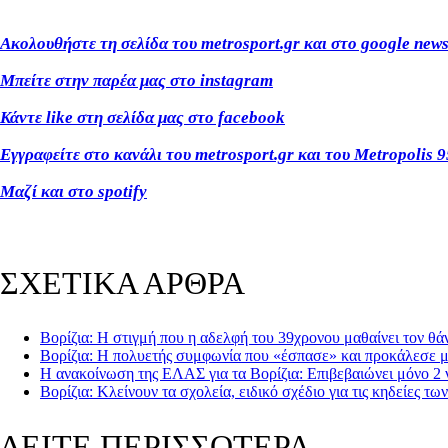
Ακολουθήστε τη σελίδα του metrosport.gr και στο google new
Μπείτε στην παρέα μας στο instagram
Κάντε like στη σελίδα μας στο facebook
Εγγραφείτε στο κανάλι του metrosport.gr και του Metropolis 9
Μαζί και στο spotify
ΣΧΕΤΙΚΑ ΑΡΘΡΑ
Βορίζια: Η στιγμή που η αδελφή του 39χρονου μαθαίνει τον θ
Βορίζια: H πολυετής συμφωνία που «έσπασε» και προκάλεσε 
Η ανακοίνωση της ΕΛΑΣ για τα Βορίζια: Επιβεβαιώνει μόνο 2 
Βορίζια: Κλείνουν τα σχολεία, ειδικό σχέδιο για τις κηδείες τ
ΔΕΙΤΕ ΠΕΡΙΣΣΟΤΕΡΑ