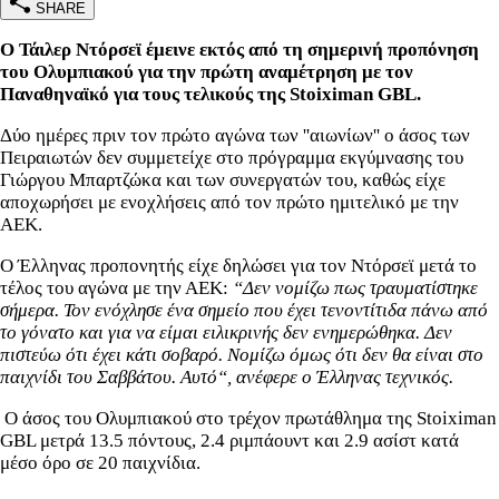
SHARE
Ο Τάιλερ Ντόρσεϊ έμεινε εκτός από τη σημερινή προπόνηση
του Ολυμπιακού για την πρώτη αναμέτρηση με τον
Παναθηναϊκό για τους τελικούς της Stoiximan GBL.
Δύο ημέρες πριν τον πρώτο αγώνα των ''αιωνίων'' ο άσος των
Πειραιωτών δεν συμμετείχε στο πρόγραμμα εκγύμνασης του
Γιώργου Μπαρτζώκα και των συνεργατών του, καθώς είχε
αποχωρήσει με ενοχλήσεις από τον πρώτο ημιτελικό με την
ΑΕΚ.
Ο Έλληνας προπονητής είχε δηλώσει για τον Ντόρσεϊ μετά το
τέλος του αγώνα με την ΑΕΚ:
“Δεν νομίζω πως τραυματίστηκε
σήμερα. Τον ενόχλησε ένα σημείο που έχει τενοντίτιδα πάνω από
το γόνατο και για να είμαι ειλικρινής δεν ενημερώθηκα. Δεν
πιστεύω ότι έχει κάτι σοβαρό. Νομίζω όμως ότι δεν θα είναι στο
παιχνίδι του Σαββάτου. Αυτό“, ανέφερε ο Έλληνας τεχνικός.
Ο άσος του Ολυμπιακού στο τρέχον πρωτάθλημα της Stoiximan
GBL μετρά 13.5 πόντους, 2.4 ριμπάουντ και 2.9 ασίστ κατά
μέσο όρο σε 20 παιχνίδια.