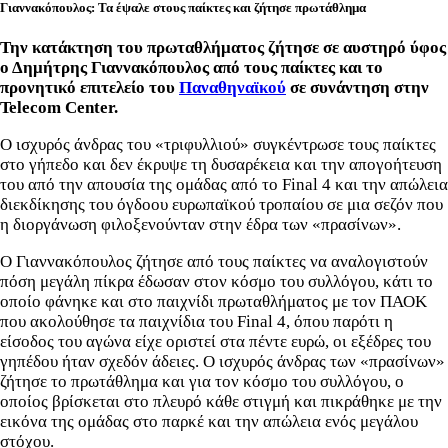
Γιαννακόπουλος: Τα έψαλε στους παίκτες και ζήτησε πρωτάθλημα
Την κατάκτηση του πρωταθλήματος ζήτησε σε αυστηρό ύφος
ο Δημήτρης Γιαννακόπουλος από τους παίκτες και το
προνητικό επιτελείο του
Παναθηναϊκού
σε συνάντηση στην
Telecom Center.
Ο ισχυρός άνδρας του «τριφυλλιού» συγκέντρωσε τους παίκτες
στο γήπεδο και δεν έκρυψε τη δυσαρέκεια και την απογοήτευση
του από την απουσία της ομάδας από το Final 4 και την απώλεια
διεκδίκησης του όγδοου ευρωπαϊκού τροπαίου σε μια σεζόν που
η διοργάνωση φιλοξενούνταν στην έδρα των «πρασίνων».
Ο Γιαννακόπουλος ζήτησε από τους παίκτες να αναλογιστούν
πόση μεγάλη πίκρα έδωσαν στον κόσμο του συλλόγου, κάτι το
οποίο φάνηκε και στο παιχνίδι πρωταθλήματος με τον ΠΑΟΚ
που ακολούθησε τα παιχνίδια του Final 4, όπου παρότι η
είσοδος του αγώνα είχε οριστεί στα πέντε ευρώ, οι εξέδρες του
γηπέδου ήταν σχεδόν άδειες. Ο ισχυρός άνδρας των «πρασίνων»
ζήτησε το πρωτάθλημα και για τον κόσμο του συλλόγου, ο
οποίος βρίσκεται στο πλευρό κάθε στιγμή και πικράθηκε με την
εικόνα της ομάδας στο παρκέ και την απώλεια ενός μεγάλου
στόχου.