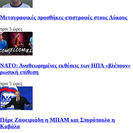
Μεταγραφικές προσθήκες-επιστροφές στους Λύκους
πριν 5 ώρες
ΝΑΤΟ: Αναθεωρημένες εκθέσεις των ΗΠΑ «βλέπουν»
ρωσική επίθεση
πριν 5 ώρες
Πήρε Ζαφειριάδη η ΜΠΑΜ και Σπυρόπουλο η
Καβάλα