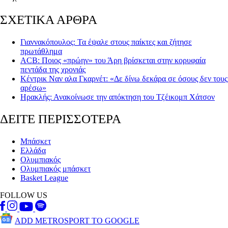
ΣΧΕΤΙΚΑ ΑΡΘΡΑ
Γιαννακόπουλος: Τα έψαλε στους παίκτες και ζήτησε
πρωτάθλημα
ACB: Ποιος «πρώην» του Άρη βρίσκεται στην κορυφαία
πεντάδα της χρονιάς
Κέντρικ Ναν αλα Γκαρνέτ: «Δε δίνω δεκάρα σε όσους δεν τους
αρέσω»
Ηρακλής: Ανακοίνωσε την απόκτηση του Τζέικομπ Χάτσον
ΔΕΙΤΕ ΠΕΡΙΣΣΟΤΕΡΑ
Μπάσκετ
Ελλάδα
Ολυμπιακός
Ολυμπιακός μπάσκετ
Basket League
FOLLOW US
ADD METROSPORT TO GOOGLE