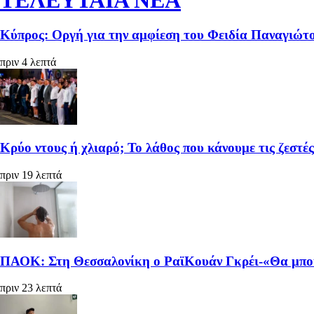
Κύπρος: Οργή για την αμφίεση του Φειδία Παναγιώτο
πριν 4 λεπτά
Κρύο ντους ή χλιαρό; Το λάθος που κάνουμε τις ζεστές
πριν 19 λεπτά
ΠΑΟΚ: Στη Θεσσαλονίκη ο ΡαϊΚουάν Γκρέι-«Θα μπούμ
πριν 23 λεπτά