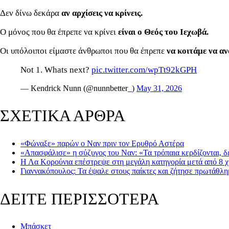
Δεν δίνω δεκάρα
αν αρχίσεις να κρίνεις.
Ο μόνος που θα έπρεπε να κρίνει
είναι ο Θεός του Ιεχωβά.
Οι υπόλοιποι είμαστε άνθρωποι που θα έπρεπε
να κοιτάμε να αν
Not 1. Whats next?
pic.twitter.com/wpTt92kGPH
— Kendrick Nunn (@nunnbetter_)
May 31, 2026
ΣΧΕΤΙΚΑ ΑΡΘΡΑ
«Φώναξε» παρών ο Ναν πριν τον Ερυθρό Αστέρα
«Απασφάλισε» η σύζυγος του Ναν: «Τα τρόπαια κερδίζονται, δ
Η Λα Κορούνια επέστρεψε στη μεγάλη κατηγορία μετά από 8 χ
Γιαννακόπουλος: Τα έψαλε στους παίκτες και ζήτησε πρωτάθλ
ΔΕΙΤΕ ΠΕΡΙΣΣΟΤΕΡΑ
Μπάσκετ