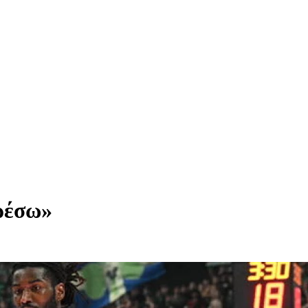
αρέσω»