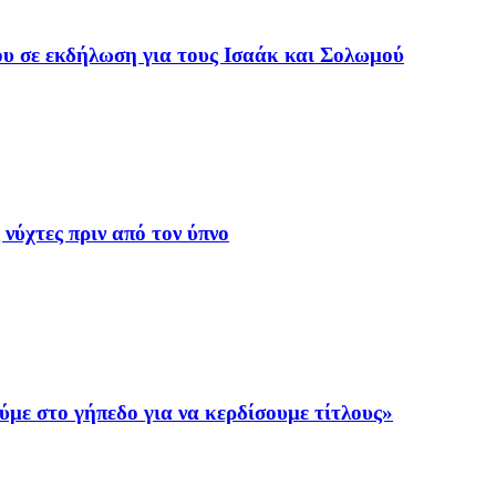
υ σε εκδήλωση για τους Ισαάκ και Σολωμού
 νύχτες πριν από τον ύπνο
ε στο γήπεδο για να κερδίσουμε τίτλους»