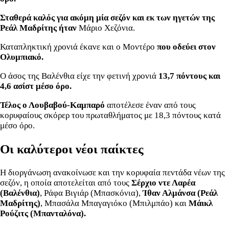
Σταθερά καλός για ακόμη μία σεζόν και εκ των ηγετών της
Ρεάλ Μαδρίτης ήταν
Μάριο Χεζόνια.
Καταπληκτική χρονιά έκανε και ο Μοντέρο
που οδεύει στον
Ολυμπιακό.
Ο άσος της Βαλένθια είχε την φετινή χρονιά
13,7 πόντους και
4,6 ασίστ μέσο όρο.
Τέλος ο
Λουβαβού-Καμπαρό
αποτέλεσε έναν από τους
κορυφαίους σκόρερ του πρωταθλήματος με 18,3 πόντους κατά
μέσο όρο.
Οι καλύτεροι νέοι παίκτες
Η διοργάνωση ανακοίνωσε και την κορυφαία πεντάδα νέων της
σεζόν, η οποία αποτελείται από τους
Σέρχιο ντε Λαρέα
(Βαλένθια)
, Ράφα Βιγιάρ (Μπασκόνια),
Ίθαν Αλμάνσα (Ρεάλ
Μαδρίτης)
, Μπασάλα Μπαγαγιόκο (Μπιλμπάο) και
Μάικλ
Ρούζιτς (Μπανταλόνα).