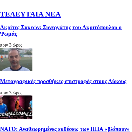
ΤΕΛΕΥΤΑΙΑ ΝΕΑ
Ακρίτες Συκεών: Συνεργάτης του Ακριτόπουλου ο
Ψωμάς
πριν 3 ώρες
Μεταγραφικές προσθήκες-επιστροφές στους Λύκους
πριν 3 ώρες
ΝΑΤΟ: Αναθεωρημένες εκθέσεις των ΗΠΑ «βλέπουν»