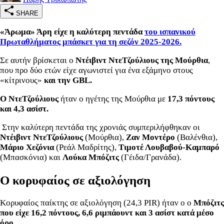
SHARE
«Άρωμα» Άρη είχε η καλύτερη πεντάδα
του ισπανικού
Πρωταθλήματος μπάσκετ για τη σεζόν 2025-2026.
Σε αυτήν βρίσκεται ο
Ντέιβιντ ΝτεΤζούλιους της Μούρθια
,
που προ δύο ετών είχε αγωνιστεί για ένα εξάμηνο στους
«κίτρινους»
και την GBL.
Ο ΝτεΤζούλιους
ήταν ο ηγέτης της Μούρθια με
17,3 πόντους
και 4,3 ασίστ.
Στην καλύτερη πεντάδα της χρονιάς συμπεριλήφθηκαν οι
Ντέιβιντ ΝτεΤζούλιους
(Μούρθια),
Ζαν Μοντέρο
(Βαλένθια),
Μάριο Χεζόνια
(Ρεάλ Μαδρίτης),
Τιμοτέ Λουβαβού-Καμπαρό
(Μπασκόνια) και
Λούκα Μπόζιτς
(Γέιδα/Γρανάδα).
Ο κορυφαίος σε αξιολόγηση
Κορυφαίος παίκτης σε αξιολόγηση (24,3 PIR) ήταν ο ο
Μπόζιτς
που είχε 16,2 πόντους, 6,6 ριμπάουντ και 3 ασίστ κατά μέσο
όρο.