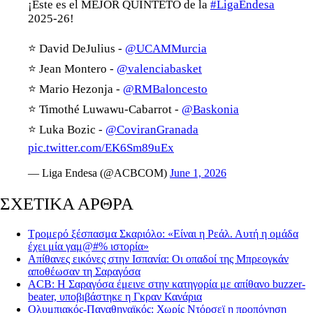
¡Este es el MEJOR QUINTETO de la
#LigaEndesa
2025-26!
⭐ David DeJulius -
@UCAMMurcia
⭐ Jean Montero -
@valenciabasket
⭐ Mario Hezonja -
@RMBaloncesto
⭐ Timothé Luwawu-Cabarrot -
@Baskonia
⭐ Luka Bozic -
@CoviranGranada
pic.twitter.com/EK6Sm89uEx
— Liga Endesa (@ACBCOM)
June 1, 2026
ΣΧΕΤΙΚΑ ΑΡΘΡΑ
Τρομερό ξέσπασμα Σκαριόλο: «Είναι η Ρεάλ. Αυτή η ομάδα
έχει μία γαμ@#% ιστορία»
Απίθανες εικόνες στην Ισπανία: Οι οπαδοί της Μπρεογκάν
αποθέωσαν τη Σαραγόσα
ACB: Η Σαραγόσα έμεινε στην κατηγορία με απίθανο buzzer-
beater, υποβιβάστηκε η Γκραν Κανάρια
Ολυμπιακός-Παναθηναϊκός: Χωρίς Ντόρσεϊ η προπόνηση