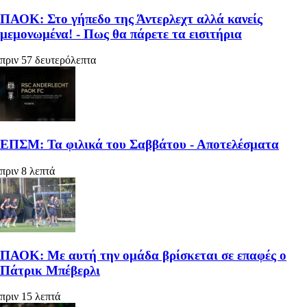
ΠΑΟΚ: Στο γήπεδο της Άντερλεχτ αλλά κανείς
μεμονωμένα! - Πως θα πάρετε τα εισιτήρια
πριν 57 δευτερόλεπτα
ΕΠΣΜ: Τα φιλικά του Σαββάτου - Αποτελέσματα
πριν 8 λεπτά
ΠΑΟΚ: Με αυτή την ομάδα βρίσκεται σε επαφές ο
Πάτρικ Μπέβερλι
πριν 15 λεπτά