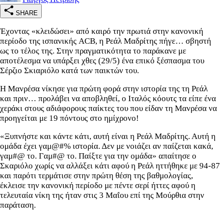
SHARE
Έχοντας «κλειδώσει» από καιρό την πρωτιά στην κανονική
περίοδο της ισπανικής ACB, η Ρεάλ Μαδρίτης πήγε… σβηστή
ως το τέλος της. Στην πραγματικότητα το παράκανε με
αποτέλεσμα να υπάρξει χθες (29/5) ένα επικό ξέσπασμα του
Σέρζιο Σκιαριόλο κατά των παικτών του.
Η Μανρέσα νίκησε για πρώτη φορά στην ιστορία της τη Ρεάλ
και πριν… προλάβει να αποβληθεί, ο Ιταλός κόουτς τα είπε ένα
χεράκι στους αδιάφορους παίκτες του που είδαν τη Μανρέσα να
προηγείται με 19 πόντους στο ημίχρονο!
«Ξυπνήστε και κάντε κάτι, αυτή είναι η Ρεάλ Μαδρίτης. Αυτή η
ομάδα έχει γαμ@#% ιστορία. Δεν με νοιάζει αν παίζεται κακά,
γαμ#@ το. Γαμ#@ το. Παίξτε για την ομάδα» απαίτησε ο
Σκαριόλο χωρίς να αλλάξει κάτι αφού η Ρεάλ ηττήθηκε με 94-87
και παρότι τερμάτισε στην πρώτη θέση της βαθμολογίας,
έκλεισε την κανονική περίοδο με πέντε σερί ήττες αφού η
τελευταία νίκη της ήταν στις 3 Μαΐου επί της Μούρθια στην
παράταση.