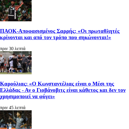
ΠΑΟΚ-Αποφασισμένος Σαρρής: «Οι πρωταθλητές
κρίνονται και από τον τρόπο που σηκώνονται!»
πριν 30 λεπτά
Καρούλιας: «Ο Κωνσταντέλιας είναι ο Μέσι της
Ελλάδας - Αν ο Γιοβάνοβιτς είναι κάθετος και δεν τον
χρησιμοποιεί να φύγει»
πριν 45 λεπτά