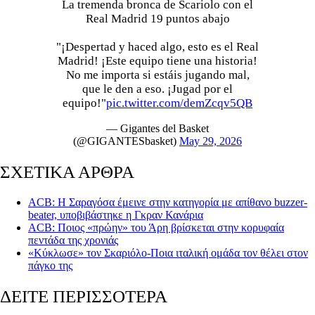
La tremenda bronca de Scariolo con el
Real Madrid 19 puntos abajo
"¡Despertad y haced algo, esto es el Real
Madrid! ¡Este equipo tiene una historia!
No me importa si estáis jugando mal,
que le den a eso. ¡Jugad por el
equipo!"
pic.twitter.com/demZcqv5QB
— Gigantes del Basket
(@GIGANTESbasket)
May 29, 2026
ΣΧΕΤΙΚΑ ΑΡΘΡΑ
ACB: Η Σαραγόσα έμεινε στην κατηγορία με απίθανο buzzer-
beater, υποβιβάστηκε η Γκραν Κανάρια
ACB: Ποιος «πρώην» του Άρη βρίσκεται στην κορυφαία
πεντάδα της χρονιάς
«Κύκλωσε» τον Σκαριόλο-Ποια ιταλική ομάδα τον θέλει στον
πάγκο της
ΔΕΙΤΕ ΠΕΡΙΣΣΟΤΕΡΑ