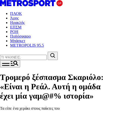
ΠΑΟΚ
Άρης
Ηρακλής
ΕΠΣΜ
ΡΟΗ
Ποδόσφαιρο
Μπάσκετ
METROPOLIS 95.5
Τρομερό ξέσπασμα Σκαριόλο:
«Είναι η Ρεάλ. Αυτή η ομάδα
έχει μία γαμ@#% ιστορία»
Τα είπε ένα χεράκι στους παίκτες του