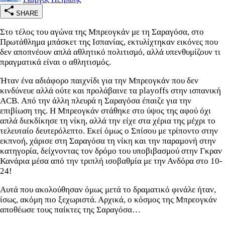
SHARE
Στο τέλος του αγώνα της Μπρεογκάν με τη Σαραγόσα, στο
Πρωτάθλημα μπάσκετ της Ισπανίας, εκτυλίχτηκαν εικόνες που
δεν αποπνέουν απλά αθλητικό πολιτισμό, αλλά υπενθυμίζουν τι
πραγματικά είναι ο αθλητισμός.
Ήταν ένα αδιάφορο παιχνίδι για την Μπρεογκάν που δεν
κινδύνευε αλλά ούτε και προλάβαινε τα playoffs στην ισπανική
ACB. Από την άλλη πλευρά η Σαραγόσα έπαιζε για την
επιβίωση της. Η Μπρεογκάν στάθηκε στο ύψος της αφού όχι
απλά διεκδίκησε τη νίκη, αλλά την είχε στα χέρια της μέχρι το
τελευταίο δευτερόλεπτο. Εκεί όμως ο Σπίσου με τρίποντο στην
εκπνοή, χάρισε στη Σαραγόσα τη νίκη και την παραμονή στην
κατηγορία, δείχνοντας τον δρόμο του υποβιβασμού στην Γκραν
Κανάρια μέσα από την τριπλή ισοβαθμία με την Ανδόρα στο 10-
24!
Αυτά που ακολούθησαν όμως μετά το δραματικό φινάλε ήταν,
ίσως, ακόμη πιο ξεχωριστά. Αρχικά, ο κόσμος της Μπρεογκάν
αποθέωσε τους παίκτες της Σαραγόσα…