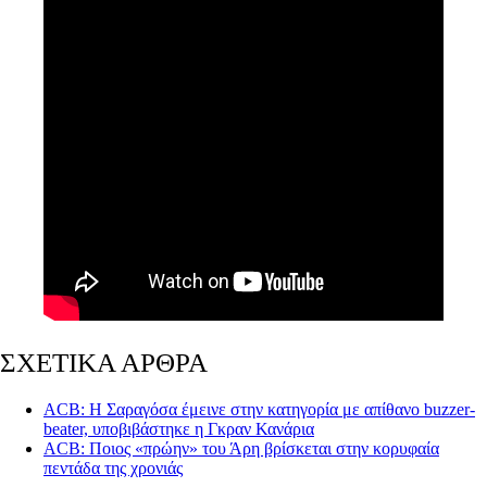
ΣΧΕΤΙΚΑ ΑΡΘΡΑ
ACB: Η Σαραγόσα έμεινε στην κατηγορία με απίθανο buzzer-
beater, υποβιβάστηκε η Γκραν Κανάρια
ACB: Ποιος «πρώην» του Άρη βρίσκεται στην κορυφαία
πεντάδα της χρονιάς