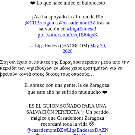
❤️ Lo que hace único el baloncesto
¡Así ha apoyado la afición de Río
@CBBreogan
a
@casademontBZ
tras su
salvación en
#LigaEndesa
!
pic.twitter.com/cvqfB64qsK
— Liga Endesa (@ACBCOM)
May 29,
2026
Στη συνέχεια οι παίκτες της Σαραγόσα πέρασαν μέσα από την
κερκίδα των γηπεδούχων εν μέσω χειροκροτημάτων για να
βρεθούν κοντά στους δικούς τους οπαδούς…
El abrazo con una gente, la de Zaragoza,
que este año ha sufrido muuuucho ❤️
ES EL GUION SOÑADO PARA UNA
SALVACIÓN PERFECTA ✨ Un partido
mágico que Casademont Zaragoza
recordará toda la vida 🥹
@casademontBZ
#LigaEndesaxDAZN