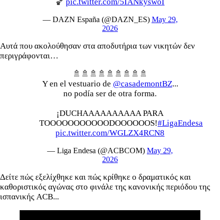
🏀
pic.twitter.com/5IANkyswoI
— DAZN España (@DAZN_ES)
May 29,
2026
Αυτά που ακολούθησαν στα αποδυτήρια των νικητών δεν
περιγράφονται…
🚿🚿🚿🚿🚿🚿🚿🚿🚿
Y en el vestuario de
@casademontBZ
...
no podía ser de otra forma.
¡DUCHAAAAAAAAAA PARA
TOOOOOOOOOOODOOOOOOS!
#LigaEndesa
pic.twitter.com/WGLZX4RCN8
— Liga Endesa (@ACBCOM)
May 29,
2026
Δείτε πώς εξελίχθηκε και πώς κρίθηκε ο δραματικός και
καθοριστικός αγώνας στο φινάλε της κανονικής περιόδου της
ισπανικής ACB...