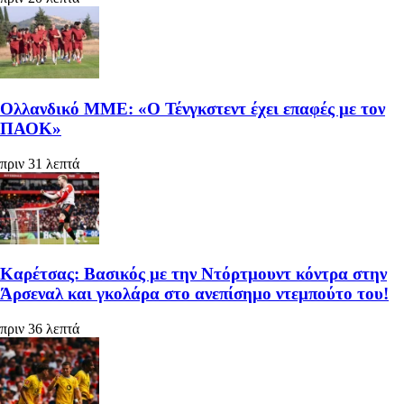
Ολλανδικό ΜΜΕ: «Ο Τένγκστεντ έχει επαφές με τον
ΠΑΟΚ»
πριν 31 λεπτά
Καρέτσας: Βασικός με την Ντόρτμουντ κόντρα στην
Άρσεναλ και γκολάρα στο ανεπίσημο ντεμπούτο του!
πριν 36 λεπτά