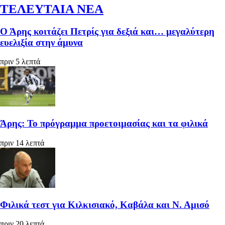
ΤΕΛΕΥΤΑΙΑ ΝΕΑ
Ο Άρης κοιτάζει Πετρίς για δεξιά και… μεγαλύτερη
ευελιξία στην άμυνα
πριν 5 λεπτά
Άρης: Το πρόγραμμα προετοιμασίας και τα φιλικά
πριν 14 λεπτά
Φιλικά τεστ για Κιλκισιακό, Καβάλα και Ν. Αμισό
πριν 20 λεπτά