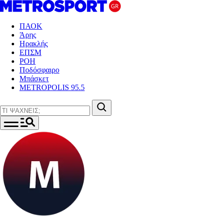
ΠΑΟΚ
Άρης
Ηρακλής
ΕΠΣΜ
ΡΟΗ
Ποδόσφαιρο
Μπάσκετ
METROPOLIS 95.5