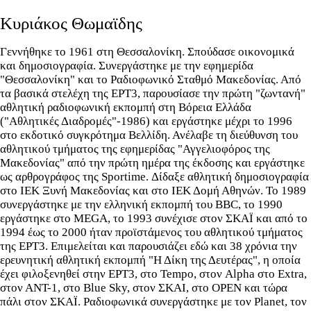
Κυριάκος Θωμαϊδης
Γεννήθηκε το 1961 στη Θεσσαλονίκη. Σπούδασε οικονομικά
και δημοσιογραφία. Συνεργάστηκε με την εφημερίδα
"Θεσσαλονίκη" και το Ραδιοφωνικό Σταθμό Μακεδονίας. Από
τα βασικά στελέχη της ΕΡΤ3, παρουσίασε την πρώτη "ζωντανή"
αθλητική ραδιοφωνική εκπομπή στη Βόρεια Ελλάδα
("Αθλητικές Διαδρομές"-1986) και εργάστηκε μέχρι το 1996
στο εκδοτικό συγκρότημα Βελλίδη. Ανέλαβε τη διεύθυνση του
αθλητικού τμήματος της εφημερίδας "Αγγελιοφόρος της
Μακεδονίας" από την πρώτη ημέρα της έκδοσης και εργάστηκε
ως αρθρογράφος της Sportime. Δίδαξε αθλητική δημοσιογραφία
στο ΙΕΚ Ξυνή Μακεδονίας και στο ΙΕΚ Δομή Αθηνών. To 1989
συνεργάστηκε με την ελληνική εκπομπή του BBC, το 1990
εργάστηκε στο MEGA, το 1993 συνέχισε στον ΣΚΑΪ και από το
1994 έως το 2000 ήταν προϊστάμενος του αθλητικού τμήματος
της ΕΡΤ3. Επιμελείται και παρουσιάζει εδώ και 38 χρόνια την
ερευνητική αθλητική εκπομπή "Η Δίκη της Δευτέρας", η οποία
έχει φιλοξενηθεί στην ΕΡΤ3, στο Tempo, στον Alpha στο Extra,
στον ΑΝΤ-1, στο Blue Sky, στον ΣΚΑΙ, στο OPEN και τώρα
πάλι στον ΣΚΑΪ. Ραδιοφωνικά συνεργάστηκε με τον Planet, τον