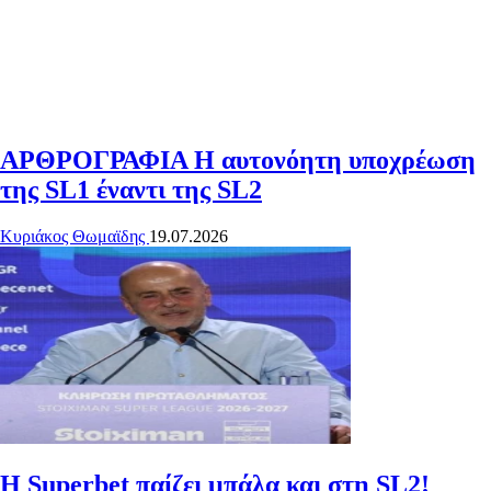
ΑΡΘΡΟΓΡΑΦΙΑ
Η αυτονόητη υποχρέωση
της SL1 έναντι της SL2
Κυριάκος Θωμαϊδης
19.07.2026
Η Superbet παίζει μπάλα και στη SL2!