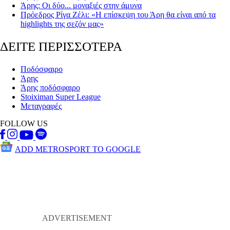
Άρης: Οι δύο... μοναξιές στην άμυνα
Πρόεδρος Ρίγα Ζέλι: «Η επίσκεψη του Άρη θα είναι από τα
highlights της σεζόν μας»
ΔΕΙΤΕ ΠΕΡΙΣΣΟΤΕΡΑ
Ποδόσφαιρο
Άρης
Άρης ποδόσφαιρο
Stoiximan Super League
Μεταγραφές
FOLLOW US
ADD METROSPORT TO GOOGLE