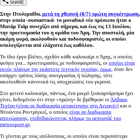
SHARE
Στην Πτολεμαΐδα,
μετά τη χθεσινή (8/7) πρώτη συγκέντρωση
,
στην οποία -ουσιαστικά- το μοναδικό νέο πρόσωπο ήταν ο
Ματάρ Τιάμ συνεχίζει από σήμερα, και έως τις 13 Ιουλίου,
την προετοιμασία του η ομάδα του Άρη. Την αποστολή, μία
ακόμη φορά, ακολουθούν και ποδοσφαιριστές, οι οποίοι
υπολογίζονται από ελάχιστα έως καθόλου.
Το ίδιο έργο βλέπει, σχεδόν κάθε καλοκαίρι ο Άρης, ο οποίος
φεύγει για... προετοιμασίες με ποδοσφαιριστές, οι
οποίοι είναι
εκτός πλάνων της εκάστοτε τεχνικής ηγεσίας, όμως,
όταν δεν
υπάρχει τρόπος λύσης συνεργασίας ή πώλησης, τότε
ακολουθούν κανονικά τις υποχρεώσεις του γκρουπ.
Στο φετινό καλοκαίρι, πάντως, ένα μικρό ξεσκαρτάρισμα έχει
γίνει, δεδομένου ότι στην «πρώτη» δε βρέθηκαν οι
Άλβαρο
Τεχέρο (είναι σε διαδικασία μετακίνησης στη Λεγανές)
και ο
Ντούντου Ροντρίγκεζ, ο οποίος
είναι σε διαδικασία
αποχώρηση
ς,
επιβεβαιώνοντας πλήρως το ρεπορτάζ του
metrosport.gr
.
Τι γίνεται με τους υπόλοιπους, οι οποίοι είναι περισσότερο