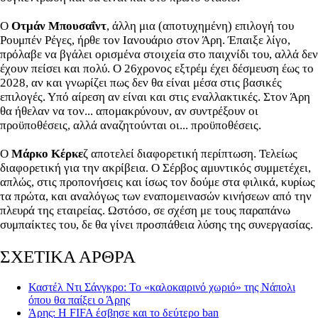
Ο
Οτμάν Μπουσαΐντ
, άλλη μια (αποτυχημένη) επιλογή του
Ρουμπέν Ρέγες, ήρθε τον Ιανουάριο στον Άρη. Έπαιξε λίγο,
πρόλαβε να βγάλει ορισμένα στοιχεία στο παιχνίδι του, αλλά δεν
έχουν πείσει και πολύ. Ο 26χρονος εξτρέμ έχει δέσμευση έως το
2028, αν και γνωρίζει πως δεν θα είναι μέσα στις βασικές
επιλογές. Υπό αίρεση αν είναι και στις εναλλακτικές. Στον Άρη
θα ήθελαν να τον... απομακρύνουν, αν συντρέξουν οι
προϋποθέσεις, αλλά αναζητούνται οι... προϋποθέσεις.
Ο
Μάρκο Κέρκε
ζ αποτελεί διαφορετική περίπτωση. Τελείως
διαφορετική για την ακρίβεια. Ο Σέρβος αμυντικός συμμετέχει,
απλώς, στις προπονήσεις και ίσως τον δούμε στα φιλικά, κυρίως
τα πρώτα, και αναλόγως των εναπομεινασών κινήσεων από την
πλευρά της εταιρείας. Ωστόσο, σε σχέση με τους παραπάνω
συμπαίκτες του, δε θα γίνει προσπάθεια λύσης της συνεργασίας.
ΣΧΕΤΙΚΑ ΑΡΘΡΑ
Καστέλ Ντι Σάνγκρο: Το «καλοκαιρινό χωριό» της Νάπολι
όπου θα παίξει ο Άρης
Άρης: Η FIFA έσβησε και το δεύτερο ban