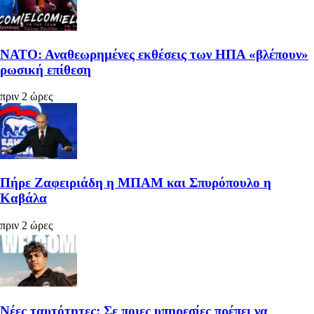
ΝΑΤΟ: Αναθεωρημένες εκθέσεις των ΗΠΑ «βλέπουν»
ρωσική επίθεση
πριν 2 ώρες
Πήρε Ζαφειριάδη η ΜΠΑΜ και Σπυρόπουλο η
Καβάλα
πριν 2 ώρες
Νέες ταυτότητες: Σε ποιες υπηρεσίες πρέπει να