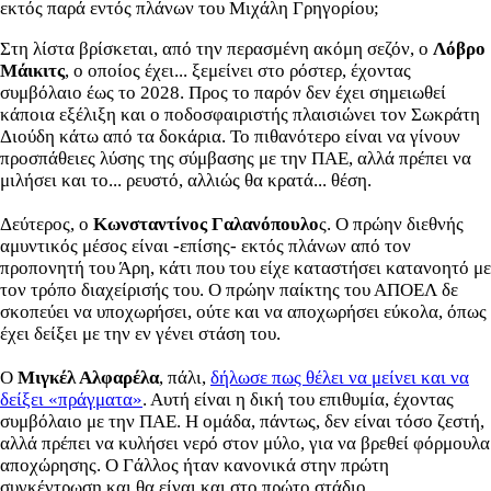
εκτός παρά εντός πλάνων του Μιχάλη Γρηγορίου;
Στη λίστα βρίσκεται, από την περασμένη ακόμη σεζόν, ο
Λόβρο
Μάικιτς
, ο οποίος έχει... ξεμείνει στο ρόστερ, έχοντας
συμβόλαιο έως το 2028. Προς το παρόν δεν έχει σημειωθεί
κάποια εξέλιξη και ο ποδοσφαιριστής πλαισιώνει τον Σωκράτη
Διούδη κάτω από τα δοκάρια. Το πιθανότερο είναι να γίνουν
προσπάθειες λύσης της σύμβασης με την ΠΑΕ, αλλά πρέπει να
μιλήσει και το... ρευστό, αλλιώς θα κρατά... θέση.
Δεύτερος, ο
Κωνσταντίνος Γαλανόπουλο
ς. Ο πρώην διεθνής
αμυντικός μέσος είναι -επίσης- εκτός πλάνων από τον
προπονητή του Άρη, κάτι που του είχε καταστήσει κατανοητό με
τον τρόπο διαχείρισής του. Ο πρώην παίκτης του ΑΠΟΕΛ δε
σκοπεύει να υποχωρήσει, ούτε και να αποχωρήσει εύκολα, όπως
έχει δείξει με την εν γένει στάση του.
Ο
Μιγκέλ Αλφαρέλα
, πάλι,
δήλωσε πως θέλει να μείνει και να
δείξει «πράγματα»
. Αυτή είναι η δική του επιθυμία, έχοντας
συμβόλαιο με την ΠΑΕ. Η ομάδα, πάντως, δεν είναι τόσο ζεστή,
αλλά πρέπει να κυλήσει νερό στον μύλο, για να βρεθεί φόρμουλα
αποχώρησης. Ο Γάλλος ήταν κανονικά στην πρώτη
συγκέντρωση και θα είναι και στο πρώτο στάδιο.