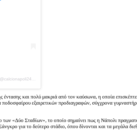
Η δημοσίευση κοινοποιήθηκε από το χρήστη CalcioNapoli24 (@calcionapoli24.it)
ής έντασης και πολύ μακριά από τον καύσωνα, η οποία επισκέπτε
α ποδοσφαίρου εξαιρετικών προδιαγραφών, σύγχρονα γυμναστήρια
 των «Δύο Σταδίων», το οποίο σημαίνει πως η Νάπολι πραγματο
 Σάνγκρο για το δεύτερο στάδιο, όπου δίνονται και τα μεγάλα δι