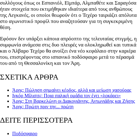
συλλόγους όπως οι Εσπανιόλ, Εϊμπάρ, Αλμπαθέτε και Σαραγόσα
ήταν στοιχεία που εκτιμήθηκαν ιδιαίτερα από τους ανθρώπους
της Λεγκανές, οι οποίοι θεωρούν ότι ο Τεχέρο ταιριάζει απόλυτα
στο αγωνιστικό προφίλ που αναζητούσαν για τη συγκεκριμένη
θέση.
Εφόσον δεν υπάρξει κάποια απρόοπτο της τελευταίας στιγμής, η
συμφωνία ανάμεσα στις δυο πλευρές να ολοκληρωθεί και τυπικά
και ο Άλβαρο Τεχέρο θα ανοίξει ένα νέο κεφάλαιο στην καριέρα
του, επιστρέφοντας στο ισπανικό ποδόσφαιρο μετά το πέρασμά
του από τη Θεσσαλονίκη και τον Άρη.
ΣΧΕΤΙΚΑ ΑΡΘΡΑ
Άρης: Πώληση σημαίνει κέρδος, αλλά και μείωση χασούρας
Ιγκόρ Μίλισιτς: Ποια ιταλική ομάδα τον έχει «λοκάρει»
Άρης: Στη Βαρκελώνη οι Διακογιάννης, Αντωνιάδης και Ζήσης
Άρης: Πρώτη πριν την... πρώτη
ΔΕΙΤΕ ΠΕΡΙΣΣΟΤΕΡΑ
Ποδόσφαιρο