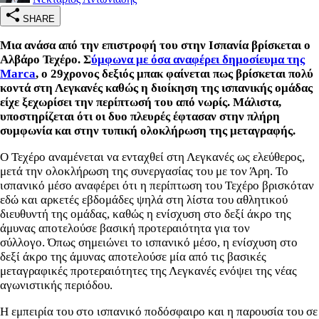
SHARE
Μια ανάσα από την επιστροφή του στην Ισπανία βρίσκεται ο
Αλβάρο Τεχέρο. Σ
ύμφωνα με όσα αναφέρει δημοσίευμα της
Marca
, ο 29χρονος δεξιός μπακ φαίνεται πως βρίσκεται πολύ
κοντά στη Λεγκανές καθώς η διοίκηση της ισπανικής ομάδας
είχε ξεχωρίσει την περίπτωσή του από νωρίς. Μάλιστα,
υποστηρίζεται ότι οι δυο πλευρές έφτασαν στην πλήρη
συμφωνία και στην τυπική ολοκλήρωση της μεταγραφής.
Ο Τεχέρο αναμένεται να ενταχθεί στη Λεγκανές ως ελεύθερος,
μετά την ολοκλήρωση της συνεργασίας του με τον Άρη. Το
ισπανικό μέσο αναφέρει ότι η περίπτωση του Τεχέρο βρισκόταν
εδώ και αρκετές εβδομάδες ψηλά στη λίστα του αθλητικού
διευθυντή της ομάδας, καθώς η ενίσχυση στο δεξί άκρο της
άμυνας αποτελούσε βασική προτεραιότητα για τον
σύλλογο. Όπως σημειώνει το ισπανικό μέσο, η ενίσχυση στο
δεξί άκρο της άμυνας αποτελούσε μία από τις βασικές
μεταγραφικές προτεραιότητες της Λεγκανές ενόψει της νέας
αγωνιστικής περιόδου.
Η εμπειρία του στο ισπανικό ποδόσφαιρο και η παρουσία του σε