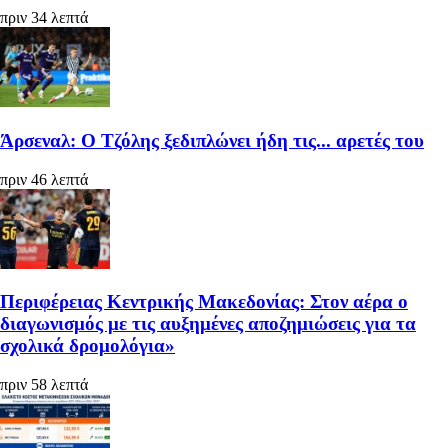
πριν 34 λεπτά
Άρσεναλ: Ο Τζόλης ξεδιπλώνει ήδη τις... αρετές του
πριν 46 λεπτά
Περιφέρειας Κεντρικής Μακεδονίας: Στον αέρα ο
διαγωνισμός με τις αυξημένες αποζημιώσεις για τα
σχολικά δρομολόγια»
πριν 58 λεπτά