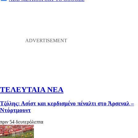
ΤΕΛΕΥΤΑΙΑ ΝΕΑ
Τζόλης: Ασίστ και κερδισμένο πέναλτι στο Άρσεναλ –
Ντόρτμουντ
πριν 54 δευτερόλεπτα