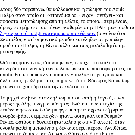
Στους δύο παραπάνω, θα κολλούσε και η πώληση του Λουίς
Πάλμα στον οποίο οι «κιτρινόμαυροι» είχαν «πετύχει» και
ποσοστό μεταπώλησης από τη Σέλτικ, το οποίο... περιμένουν,
όμως, τα χρήματα που πήγαν «καθαρά» στην ΠΑΕ ήταν αισθητά
λιγότερα από τα 3,8 εκατομμύρια που έδωσαν
(συνολικά) οι
Σκοτσέζοι, γιατί σημαντικά μερίδια κατέληξαν στην πρώην
ομάδα του Πάλμα, τη Βίντα, αλλά και τους μεσολαβητές της
μεταγραφής.
Ωστόσο, φτάνοντας στο «σήμερα», υπάρχει το απόλυτο
κοντράστ στη λογική των πωλήσεων και με ποδοσφαιριστές, οι
οποίοι θα μπορούσαν να πιάσουν «πολλά» στην αγορά και
άλλοι που, η πώλησή τους, σημαίνει ότι ο Θόδωρος Καρυπίδης
μειώνει τη χασούρα από την επένδυσή του.
Το μη χείρον βέλτιστον δηλαδή, που κι αυτή η λογική, είναι
μέρος της όλης πραγματικότητας. Βλέπετε, η αποτυχία της
«επένδυσης» στον Σούντμπεργκ με την υποχρεωτική ρήτρα
αγοράς -βάσει συμμετοχών- ήταν... αυτογκόλ του Ρουμπέν
Ρέγιες, ωστόσο η δυνατότητα πώλησης στην Γκετζεπέ, όταν
ολοκληρωθεί η μετακίνηση, δεν αποφέρει κέρδος. Αντιθέτως,
μειώνει τη ζημιά κι αυτό είναι καλύτερο από το τίποτα.