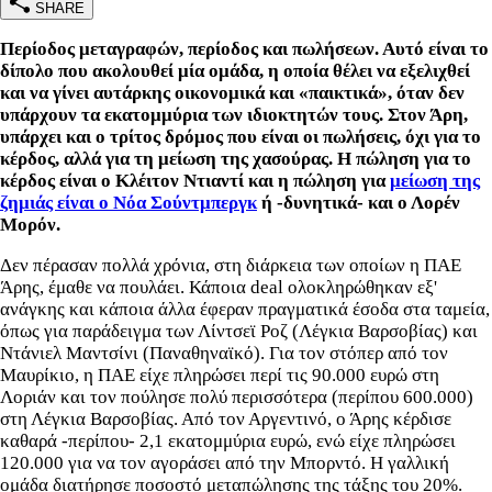
SHARE
Περίοδος μεταγραφών, περίοδος και πωλήσεων. Αυτό είναι το
δίπολο που ακολουθεί μία ομάδα, η οποία θέλει να εξελιχθεί
και να γίνει αυτάρκης οικονομικά και «παικτικά», όταν δεν
υπάρχουν τα εκατομμύρια των ιδιοκτητών τους. Στον Άρη,
υπάρχει και ο τρίτος δρόμος που είναι οι πωλήσεις, όχι για το
κέρδος, αλλά για τη μείωση της χασούρας. Η πώληση για το
κέρδος είναι ο Κλέιτον Ντιαντί και η πώληση για
μείωση της
ζημιάς είναι ο Νόα Σούντμπεργκ
ή -δυνητικά- και ο Λορέν
Μορόν.
Δεν πέρασαν πολλά χρόνια, στη διάρκεια των οποίων η ΠΑΕ
Άρης, έμαθε να πουλάει. Κάποια deal ολοκληρώθηκαν εξ'
ανάγκης και κάποια άλλα έφεραν πραγματικά έσοδα στα ταμεία,
όπως για παράδειγμα των Λίντσεϊ Ροζ (Λέγκια Βαρσοβίας) και
Ντάνιελ Μαντσίνι (Παναθηναϊκό). Για τον στόπερ από τον
Μαυρίκιο, η ΠΑΕ είχε πληρώσει περί τις 90.000 ευρώ στη
Λοριάν και τον πούλησε πολύ περισσότερα (περίπου 600.000)
στη Λέγκια Βαρσοβίας. Από τον Αργεντινό, ο Άρης κέρδισε
καθαρά -περίπου- 2,1 εκατομμύρια ευρώ, ενώ είχε πληρώσει
120.000 για να τον αγοράσει από την Μπορντό. Η γαλλική
ομάδα διατήρησε ποσοστό μεταπώλησης της τάξης του 20%.