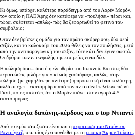
Κι όμως, υπάρχει καλύτερο παράδειγμα από του Λορέν Μορόν,
τον οποίο η ΠΑΕ Άρης δεν κατάφερε να «πουλήσει» πέρσι και,
τώρα, σκέφτεται -απλώς- πώς θα ξεφορτωθεί το φετινό του
συμβόλαιο;
Όταν δεν βρίσκεις ομάδα για τον πρώτο σκόρερ σου, δύο σερί
σεζόν, και το καλοκαίρι του 2026 θέλεις να τον πουλήσεις, μετά
από την αντιπαραγωγική του σεζόν, τότε κάτι δεν έγινε σωστά.
Οι δρόμοι των επικεφαλής της εταιρείας είναι δύο:
Η πώληση όσο... όσο ή η ελευθερία του Ισπανού. Και στις δύο
περιπτώσεις μιλάμε για «μείωση χασούρας», απλώς, στην
πώληση (με χαμηλότερο αντίτιμο) η προοπτική είναι καλύτερη,
αλλά απέχει... εκατομμύρια από τον αν το deal τελείωνε πέρσι.
Γιατί, ποιος πιστεύει, ότι ο Μορόν πιάνει στην αγορά 4-5
εκατομμύρια;
Η αναλογία δαπάνης-κέρδους και ο top Ντιαντί
Από το κρύο στο ζεστό είναι και η
περίπτωση του Ντούντου
Ροντρίγκεζ
, ο οποίος έχει συνδεθεί με τη
ρωσική Άκρον Τολιάτι,