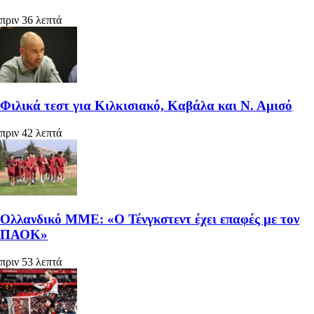
πριν 36 λεπτά
Φιλικά τεστ για Κιλκισιακό, Καβάλα και Ν. Αμισό
πριν 42 λεπτά
Ολλανδικό ΜΜΕ: «Ο Τένγκστεντ έχει επαφές με τον
ΠΑΟΚ»
πριν 53 λεπτά