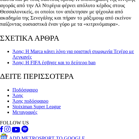
αγοράς από την Αλ Ντιρίγια φέρνει απόλυτο κέρδος στους
Θεσσαλονικείς, οι οποίοι τον απέκτησαν με ψίχουλα από
ακαδημία της Σενεγάλης και πήραν το μάξιμουμ από εκείνον
παίζοντας ουσιαστικά έναν γύρο με τα «κιτρινόμαυρα».
ΣΧΕΤΙΚΑ ΑΡΘΡΑ
Άρης: Η Marca κάνει λόγο για οριστική συμφωνία Τεχέρο με
Λεγκανές
Άρης: Η FIFA έσβησε και το δεύτερο ban
ΔΕΙΤΕ ΠΕΡΙΣΣΟΤΕΡΑ
Ποδόσφαιρο
Άρης
Άρης ποδόσφαιρο
Stoiximan Super League
Μεταγραφές
FOLLOW US
ADD METROSPORT TO GOOGLE