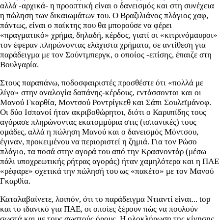
αλλά -αρχικά- η προοπτική είναι ο δανεισμός και στη συνέχεια
η πώληση των δικαιωμάτων του. Ο Βραζιλιάνος πλάγιος χαφ,
πάντως, είναι ο παίκτης που θα μπορούσε να φέρει
«πραγματικό» χρήμα, δηλαδή, κέρδος, γιατί οι «κιτρινόμαυροι»
τον έφεραν πληρώνοντας ελάχιστα χρήματα, σε αντίθεση για
παράδειγμα με τον Σούντμπεργκ, ο οποίος -επίσης, έπαιζε στη
Βουλγαρία.
Στους παραπάνω, ποδοσφαιριστές προσθέστε ότι «πολλά με
λίγα» στην αναλογία δαπάνης-κέρδους, εντάσσονται και οι
Μανού Γκαρθία, Μοντσού Ροντρίγκεθ και Σάπι Σουλεϊμάνοφ.
Οι δύο Ισπανοί ήταν ακριβοθώρητοι, διότι ο Καρυπίδης τους
αγόρασε πληρώνοντας εκατομμύρια στις (ισπανικές) τους
ομάδες, αλλά η πώληση Μανού και ο δανεισμός Μόντσου,
έγιναν, προκειμένου να περιοριστεί η ζημιά. Για τον Ρώσο
πλάγιο, τα ποσά στην αγορά του από την Κρασνοντάρ (μέσω
πάλι υποχρεωτικής ρήτρας αγοράς) ήταν χαμηλότερα και η ΠΑΕ
«ρέφαρε» σχετικά την πώλησή του ως «πακέτο» με τον Μανού
Γκαρθία.
Καταλαβαίνετε, λοιπόν, ότι το παράδειγμα Ντιαντί είναι... top
και το ιδανικό για ΠΑΕ, οι οποίες ξέρουν πώς να πουλούν
σωστά και με τους σωστούς όρους. Η ολοκλήρωση της κίνησης