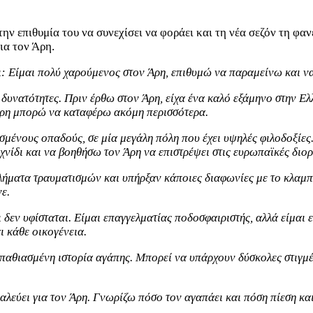
ην επιθυμία του να συνεχίσει να φοράει και τη νέα σεζόν τη φα
ια τον Άρη.
 Είμαι πολύ χαρούμενος στον Άρη, επιθυμώ να παραμείνω και να
δυνατότητες. Πριν έρθω στον Άρη, είχα ένα καλό εξάμηνο στην Ελλ
Άρη μπορώ να καταφέρω ακόμη περισσότερα.
ασμένους οπαδούς, σε μία μεγάλη πόλη που έχει υψηλές φιλοδοξίε
ίδι και να βοηθήσω τον Άρη να επιστρέψει στις ευρωπαϊκές διοργ
λήματα τραυματισμών και υπήρξαν κάποιες διαφωνίες με το κλαμπ.
ε.
 δεν υφίσταται. Είμαι επαγγελματίας ποδοσφαιριστής, αλλά είμαι 
ι κάθε οικογένεια.
 παθιασμένη ιστορία αγάπης. Μπορεί να υπάρχουν δύσκολες στιγμές
εύει για τον Άρη. Γνωρίζω πόσο τον αγαπάει και πόση πίεση και