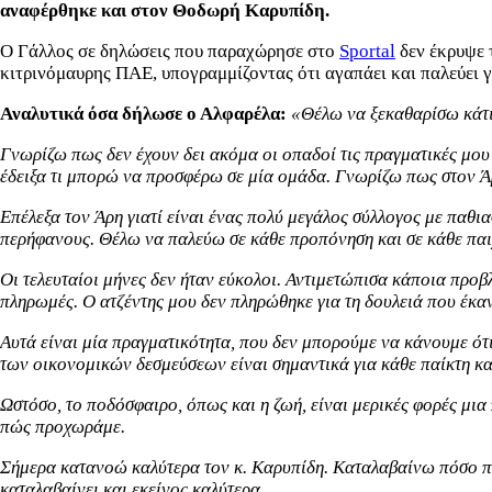
αναφέρθηκε και στον Θοδωρή Καρυπίδη.
Ο Γάλλος σε δηλώσεις που παραχώρησε στο
Sportal
δεν έκρυψε τ
κιτρινόμαυρης ΠΑΕ, υπογραμμίζοντας ότι αγαπάει και παλεύει γ
Αναλυτικά όσα δήλωσε ο Αλφαρέλα:
«Θέλω να ξεκαθαρίσω κάτι:
Γνωρίζω πως δεν έχουν δει ακόμα οι οπαδοί τις πραγματικές μου 
έδειξα τι μπορώ να προσφέρω σε μία ομάδα. Γνωρίζω πως στον 
Επέλεξα τον Άρη γιατί είναι ένας πολύ μεγάλος σύλλογος με παθι
περήφανους. Θέλω να παλεύω σε κάθε προπόνηση και σε κάθε παιχν
Οι τελευταίοι μήνες δεν ήταν εύκολοι. Αντιμετώπισα κάποια προβ
πληρωμές. Ο ατζέντης μου δεν πληρώθηκε για τη δουλειά που έκαν
Αυτά είναι μία πραγματικότητα, που δεν μπορούμε να κάνουμε ότι
των οικονομικών δεσμεύσεων είναι σημαντικά για κάθε παίκτη κα
Ωστόσο, το ποδόσφαιρο, όπως και η ζωή, είναι μερικές φορές μια
πώς προχωράμε.
Σήμερα κατανοώ καλύτερα τον κ. Καρυπίδη. Καταλαβαίνω πόσο παλ
καταλαβαίνει και εκείνος καλύτερα.