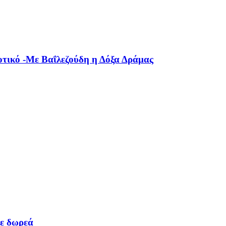
οτικό -Με Βαΐλεζούδη η Δόξα Δράμας
με δωρεά