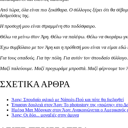
Από τώρα, όλα είναι πιο ξεκάθαρα. Ο σύλλογος ξέρει ότι θα σέβομ
δεσμεύσεις της.
Η προσοχή μου είναι στραμμένη στο ποδόσφαιρο.
Θέλω να μείνω στον Άρη. Θέλω να παλέψω. Θέλω να σκοράρω γκο
Έχω συμβόλαιο με τον Άρη και η πρόθεσή μου είναι να είμαι εδώ 
Για τους οπαδούς. Για την πόλη. Για αυτόν τον σπουδαίο σύλλογο.
Μαζί παλεύουμε. Μαζί προχωράμε μπροστά. Μαζί φέρνουμε τον 
ΣΧΕΤΙΚΑ ΑΡΘΡΑ
Άρης: Σπουδαίο φιλικό με Νάπολι-Πού και πότε θα διεξαχθεί
Έπιασαν δουλειά στον Άρη: Το photostory της «πρώτης» στο Δ
Ημέρα Ματ Μόργκαν στον Άρη: Ανακοινώνεται ο Αμερικανός 
Άρης: Οι δύο... μοναξιές στην άμυνα