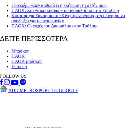
Τρινκιέρι: «Δεν καθορίζει η κλήρωση τη σεζόν μας»
ΠΑΟΚ: Στο «μικροσκόπιο» οι αντίπαλοί του στο EuroCup
Κούτσης για Σανταμαρία: «Κίνηση ενίσχυσης, έχει κίνητρο να
αποδείξει για τι είναι ικανός»
ΠΑΟΚ: Οι ευχές του Δικεφάλου στον Τσάλοφ
ΔΕΙΤΕ ΠΕΡΙΣΣΟΤΕΡΑ
Μπάσκετ
ΠΑΟΚ
ΠΑΟΚ μπάσκετ
Eurocup
FOLLOW US
ADD METROSPORT TO GOOGLE