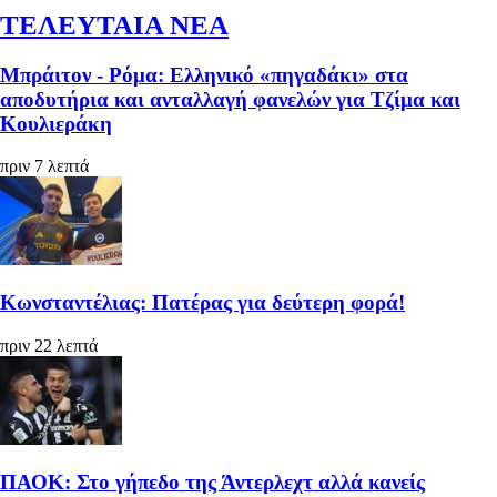
ΤΕΛΕΥΤΑΙΑ ΝΕΑ
Μπράιτον - Ρόμα: Ελληνικό «πηγαδάκι» στα
αποδυτήρια και ανταλλαγή φανελών για Τζίμα και
Κουλιεράκη
πριν 7 λεπτά
Κωνσταντέλιας: Πατέρας για δεύτερη φορά!
πριν 22 λεπτά
ΠΑΟΚ: Στο γήπεδο της Άντερλεχτ αλλά κανείς