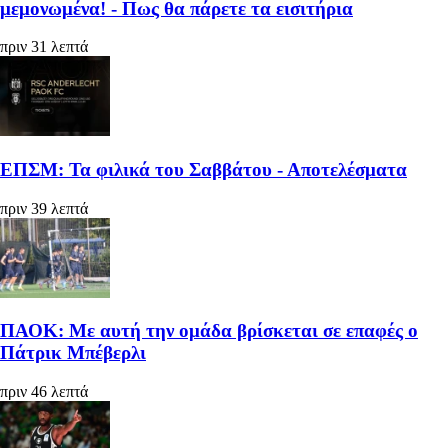
μεμονωμένα! - Πως θα πάρετε τα εισιτήρια
πριν 31 λεπτά
ΕΠΣΜ: Τα φιλικά του Σαββάτου - Αποτελέσματα
πριν 39 λεπτά
ΠΑΟΚ: Με αυτή την ομάδα βρίσκεται σε επαφές ο
Πάτρικ Μπέβερλι
πριν 46 λεπτά