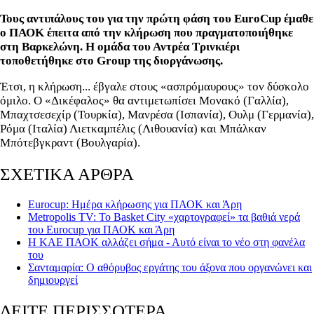
Τους αντιπάλους του για την πρώτη φάση του ΕuroCup έμαθε
ο ΠΑΟΚ έπειτα από την κλήρωση που πραγματοποιήθηκε
στη Βαρκελώνη. Η ομάδα του Αντρέα Τρινκιέρι
τοποθετήθηκε στο Group της διοργάνωσης.
Έτσι, η κλήρωση... έβγαλε στους «ασπρόμαυρους» τον δύσκολο
όμιλο. Ο «Δικέφαλος» θα αντιμετωπίσει Μονακό (Γαλλία),
Μπαχτσεσεχίρ (Τουρκία), Μανρέσα (Ισπανία), Ουλμ (Γερμανία),
Ρόμα (Ιταλία) Λιετκαμπέλις (Λιθουανία) και Μπάλκαν
Μπότεβγκραντ (Βουλγαρία).
ΣΧΕΤΙΚΑ ΑΡΘΡΑ
Eurocup: Ημέρα κλήρωσης για ΠΑΟΚ και Άρη
Metropolis TV: Το Basket City «χαρτογραφεί» τα βαθιά νερά
του Eurocup για ΠΑΟΚ και Άρη
Η ΚΑΕ ΠΑΟΚ αλλάζει σήμα - Αυτό είναι το νέο στη φανέλα
του
Σανταμαρία: Ο αθόρυβος εργάτης του άξονα που οργανώνει και
δημιουργεί
ΔΕΙΤΕ ΠΕΡΙΣΣΟΤΕΡΑ