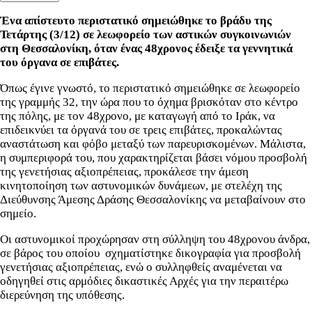
Ένα απίστευτο περιστατικό σημειώθηκε το βράδυ της
Τετάρτης (3/12)
σε λεωφορείο των αστικών συγκοινωνιών
στη
Θεσσαλονίκη
, όταν ένας 48χρονος έδειξε τα γεννητικά
του όργανα σε επιβάτες.
Όπως έγινε γνωστό, το περιστατικό σημειώθηκε σε
λεωφορείο
της γραμμής 32, την ώρα που το όχημα βρισκόταν στο κέντρο
της πόλης, με τον 48χρονο, με καταγωγή από το Ιράκ, να
επιδεικνύει τα όργανά του σε τρεις επιβάτες, προκαλώντας
αναστάτωση και φόβο μεταξύ των παρευρισκομένων. Μάλιστα,
η συμπεριφορά του, που χαρακτηρίζεται βάσει νόμου προσβολή
της γενετήσιας αξιοπρέπειας, προκάλεσε την άμεση
κινητοποίηση των αστυνομικών δυνάμεων, με στελέχη της
Διεύθυνσης Άμεσης Δράσης Θεσσαλονίκης να μεταβαίνουν στο
σημείο.
Οι αστυνομικοί προχώρησαν στη σύλληψη του 48χρονου άνδρα,
σε βάρος του οποίου σχηματίστηκε δικογραφία για προσβολή
γενετήσιας αξιοπρέπειας, ενώ ο συλληφθείς αναμένεται να
οδηγηθεί στις αρμόδιες δικαστικές Αρχές για την περαιτέρω
διερεύνηση της υπόθεσης.