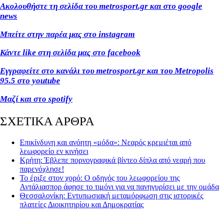
Ακολουθήστε τη σελίδα του metrosport
.gr
και στο google
news
Μπείτε στην παρέα μας στο instagram
Κάντε like
στη σελίδα μας στο facebook
Εγγραφείτε στο κανάλι του metrosport
.gr
και του Metropolis
95.5 στο youtube
Μαζί και στο spotify
ΣΧΕΤΙΚΑ ΑΡΘΡΑ
Επικίνδυνη και ανόητη «μόδα»: Νεαρός κρεμιέται από
λεωφορείο εν κινήσει
Κρήτη: Έβλεπε πορνογραφικά βίντεο δίπλα από νεαρή που
παρενόχλησε!
Το έριξε στον χορό: Ο οδηγός του λεωφορείου της
Αντάλιασπορ άφησε το τιμόνι για να πανηγυρίσει με την ομάδα
Θεσσαλονίκη: Εντυπωσιακή μεταμόρφωση στις ιστορικές
πλατείες Διοικητηρίου και Δημοκρατίας