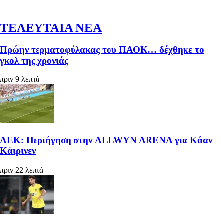
ΤΕΛΕΥΤΑΙΑ ΝΕΑ
Πρώην τερματοφύλακας του ΠΑΟΚ… δέχθηκε το
γκολ της χρονιάς
πριν 9 λεπτά
ΑΕΚ: Περιήγηση στην ALLWYN ARENA για Κάαν
Κάιρινεν
πριν 22 λεπτά