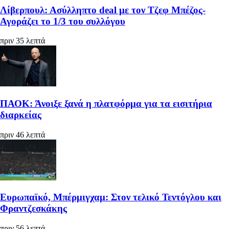
Λίβερπουλ: Ασύλληπτο deal με τον Τζεφ Μπέζος-
Αγοράζει το 1/3 του συλλόγου
πριν 35 λεπτά
ΠΑΟΚ: Άνοιξε ξανά η πλατφόρμα για τα εισιτήρια
διαρκείας
πριν 46 λεπτά
Ευρωπαϊκό, Μπέρμιγχαμ: Στον τελικό Τεντόγλου και
Φραντζεσκάκης
πριν 56 λεπτά